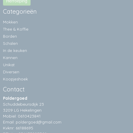
Herroeping
Categorieën
Mokken
Thee & Koffie
Borden
Schalen
In de keuken
Kannen
Unikat
Diversen
Koopjeshoek
Contact
Poldergoed
Schuddebeursdijk 23
3209 LG Hekelingen
Mobiel: 0610423841
Email:
poldergoed@gmail.com
Kvknr: 66188695