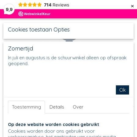
×
714
Reviews
9,9
Cookies toestaan Opties
Zomertijd
In juli en augustus is de schuurwinkel alleen op afspraak
geopend.
UW WINKELWAGEN
Inloggen
Registreren
Geen producten
(0)
Home
>
Schalen
>
Taart & cake bakvormen
>
Bakvormen
Ok
Cakevorm & Tulband
>
Cakevormen
>
784 - Cakevorm - 2538
- Romance
Toestemming
Details
Over
Op deze website worden cookies gebruikt
Cookies worden door ons gebruikt voor
verkeersanalyse, het aanbieden van sociale media-