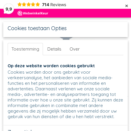
×
714
Reviews
9,9
Cookies toestaan Opties
Toestemming
Details
Over
UW WINKELWAGEN
Inloggen
Registreren
Op deze website worden cookies gebruikt
Geen producten
(0)
Cookies worden door ons gebruikt voor
verkeersanalyse, het aanbieden van sociale media-
functies en het personaliseren van informatie en
Home
>
Borden
>
Ontbijtbordje 20 cm
>
086 - Ontbijtbord 20
advertenties. Daarnaast verlenen we onze sociale
cm - Unikat - U5068
media-, advertentie- en analysepartners toegang tot
informatie over hoe u onze site gebruikt. Zij kunnen deze
informatie gebruiken in combinatie met andere
gegevens die zij mogelijk hebben verzameld door uw
gebruik van hun diensten of die u hen hebt verstrekt.