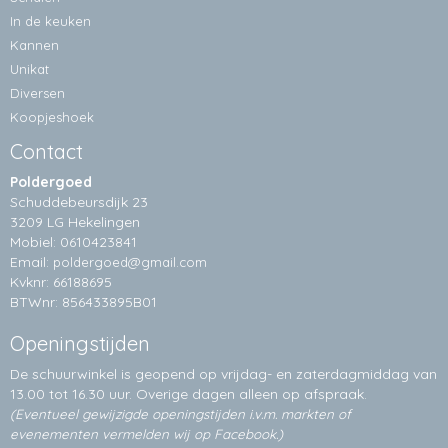
In de keuken
Kannen
Unikat
Diversen
Koopjeshoek
Contact
Poldergoed
Schuddebeursdijk 23
3209 LG Hekelingen
Mobiel: 0610423841
Email:
poldergoed@gmail.com
Kvknr: 66188695
BTWnr: 856433895B01
Openingstijden
De schuurwinkel is geopend op vrijdag- en zaterdagmiddag van
13.00 tot 16.30 uur. Overige dagen alleen op
afspraak.
(Eventueel gewijzigde openingstijden i.v.m. markten of
evenementen vermelden wij op Facebook.)