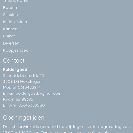
Thee & Koffie
Borden
Schalen
In de keuken
Kannen
Unikat
Diversen
Koopjeshoek
Contact
Poldergoed
Schuddebeursdijk 23
3209 LG Hekelingen
Mobiel: 0610423841
Email:
poldergoed@gmail.com
Kvknr: 66188695
BTWnr: 856433895B01
Openingstijden
De schuurwinkel is geopend op vrijdag- en zaterdagmiddag van
13.00 tot 16.30 uur. Overige dagen alleen op
afspraak.