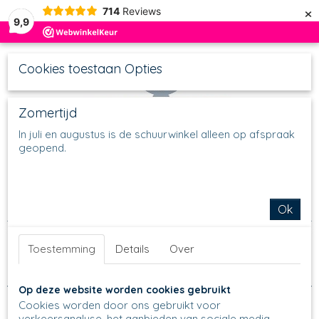
×
714
Reviews
9,9
Cookies toestaan Opties
Zomertijd
In juli en augustus is de schuurwinkel alleen op afspraak
geopend.
UW WINKELWAGEN
Inloggen
Registreren
Geen producten
(0)
Home
>
Diversen
>
Herfst & Pompoenen
Ok
Sorteer op:
Toestemming
Details
Over
Op deze website worden cookies gebruikt
Cookies worden door ons gebruikt voor
verkeersanalyse, het aanbieden van sociale media-