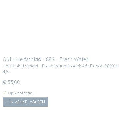
A61 - Herfstblad - 882 - Fresh Water
Herfstblad schaal - Fresh Water Model: A61 Decor: 882X H
4,5…
€ 35,00
✓
Op voorraad
IN WINKELWAGEN