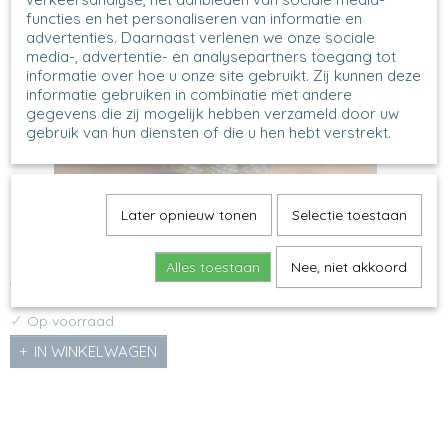
functies en het personaliseren van informatie en
advertenties. Daarnaast verlenen we onze sociale
media-, advertentie- en analysepartners toegang tot
informatie over hoe u onze site gebruikt. Zij kunnen deze
informatie gebruiken in combinatie met andere
gegevens die zij mogelijk hebben verzameld door uw
gebruik van hun diensten of die u hen hebt verstrekt.
Later opnieuw tonen
Selectie toestaan
D40 - Pompoen - 50 - Sunflower
Pompoen - Sunflower Model: D40 Decor: 50X H 17 cm, ∅…
Alles toestaan
Nee, niet akkoord
€ 59,50
✓
Op voorraad
IN WINKELWAGEN