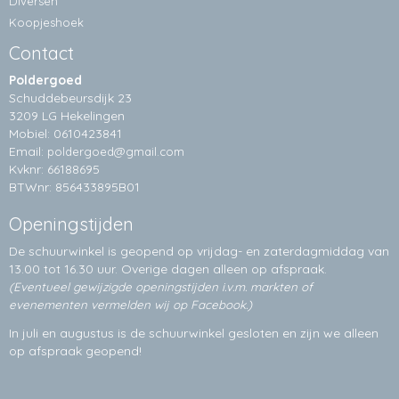
Diversen
Koopjeshoek
Contact
Poldergoed
Schuddebeursdijk 23
3209 LG Hekelingen
Mobiel: 0610423841
Email:
poldergoed@gmail.com
Kvknr: 66188695
BTWnr: 856433895B01
Openingstijden
De schuurwinkel is geopend op vrijdag- en zaterdagmiddag van
13.00 tot 16.30 uur. Overige dagen alleen op
afspraak.
(Eventueel gewijzigde openingstijden i.v.m. markten of
evenementen vermelden wij op Facebook.)
In juli en augustus is de schuurwinkel gesloten en zijn we alleen
op afspraak geopend!