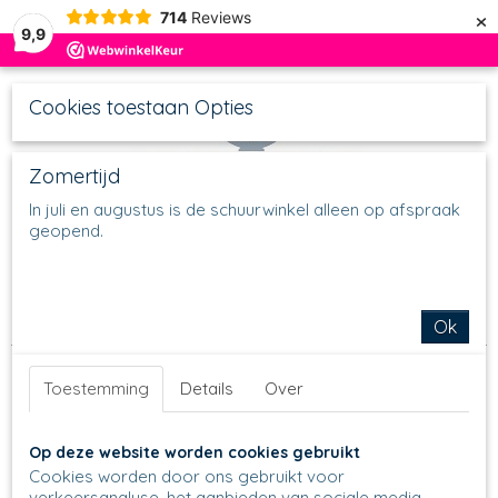
×
714
Reviews
9,9
Cookies toestaan Opties
Zomertijd
In juli en augustus is de schuurwinkel alleen op afspraak
geopend.
UW WINKELWAGEN
Inloggen
Registreren
Geen producten
(0)
Home
>
Schalen
Ok
Toestemming
Details
Over
Op deze website worden cookies gebruikt
Cookies worden door ons gebruikt voor
verkeersanalyse, het aanbieden van sociale media-