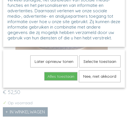
functies en het personaliseren van informatie en
advertenties. Daarnaast verlenen we onze sociale
media-, advertentie- en analysepartners toegang tot
informatie over hoe u onze site gebruikt. Zij kunnen deze
informatie gebruiken in combinatie met andere
gegevens die zij mogelijk hebben verzameld door uw
gebruik van hun diensten of die u hen hebt verstrekt.
Later opnieuw tonen
Selectie toestaan
273 - Serveerschaal met golvende rand - 2396 -
Indigo
Serveerschaal met golvende rand - Indigo ModeL: 273
Alles toestaan
Nee, niet akkoord
Decor:…
€ 52,50
✓
Op voorraad
IN WINKELWAGEN