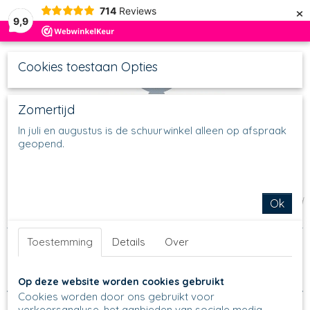
×
714
Reviews
9,9
Cookies toestaan Opties
Zomertijd
In juli en augustus is de schuurwinkel alleen op afspraak
geopend.
UW WINKELWAGEN
Inloggen
Registreren
Geen producten
(0)
Home
>
Schalen
>
Ronde Schalen
>
Schalen schulp-kartelrand
Ok
>
Schaal met golvende rand
Toestemming
Details
Over
Sorteer op:
Op deze website worden cookies gebruikt
Cookies worden door ons gebruikt voor
verkeersanalyse, het aanbieden van sociale media-