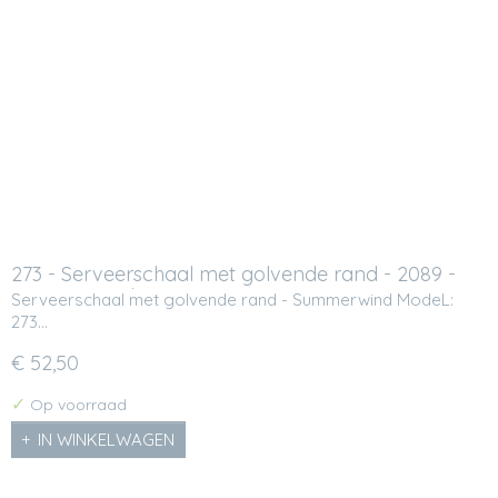
273 - Serveerschaal met golvende rand - 2089 -
Summerwind
Serveerschaal met golvende rand - Summerwind ModeL:
273…
€ 52,50
✓
Op voorraad
IN WINKELWAGEN