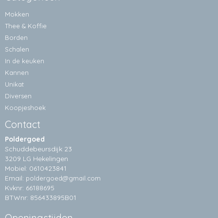
Mokken
Thee & Koffie
Borden
Schalen
In de keuken
Kannen
Unikat
Diversen
Koopjeshoek
Contact
Poldergoed
Schuddebeursdijk 23
3209 LG Hekelingen
Mobiel: 0610423841
Email:
poldergoed@gmail.com
Kvknr: 66188695
BTWnr: 856433895B01
Openingstijden