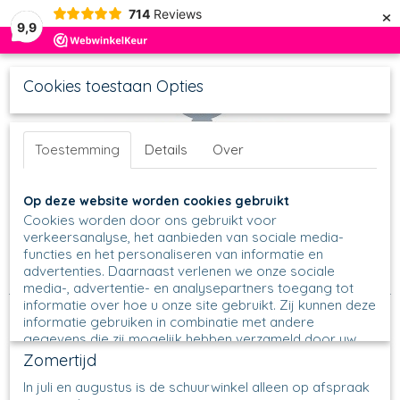
×
714
Reviews
9,9
Cookies toestaan Opties
Toestemming
Details
Over
UW WINKELWAGEN
Inloggen
Registreren
Op deze website worden cookies gebruikt
Geen producten
(0)
Cookies worden door ons gebruikt voor
verkeersanalyse, het aanbieden van sociale media-
functies en het personaliseren van informatie en
Home
>
Schalen
>
Rechthoekige schalen
>
Ovenschaal
advertenties. Daarnaast verlenen we onze sociale
greepjes
media-, advertentie- en analysepartners toegang tot
informatie over hoe u onze site gebruikt. Zij kunnen deze
informatie gebruiken in combinatie met andere
gegevens die zij mogelijk hebben verzameld door uw
gebruik van hun diensten of die u hen hebt verstrekt.
Zomertijd
In juli en augustus is de schuurwinkel alleen op afspraak