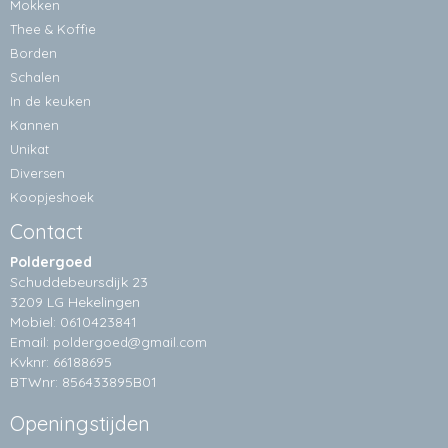
Mokken
Thee & Koffie
Borden
Schalen
In de keuken
Kannen
Unikat
Diversen
Koopjeshoek
Contact
Poldergoed
Schuddebeursdijk 23
3209 LG Hekelingen
Mobiel: 0610423841
Email:
poldergoed@gmail.com
Kvknr: 66188695
BTWnr: 856433895B01
Openingstijden