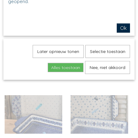
geopend.
Ok
Ovenschaal A84 - H 4,5
Ovenschaal A39, H 5
Later opnieuw tonen
Selectie toestaan
cm, 23.5 cm x 15.5 cm
cm 28 x 18,5 cm
Alles toestaan
Nee, niet akkoord