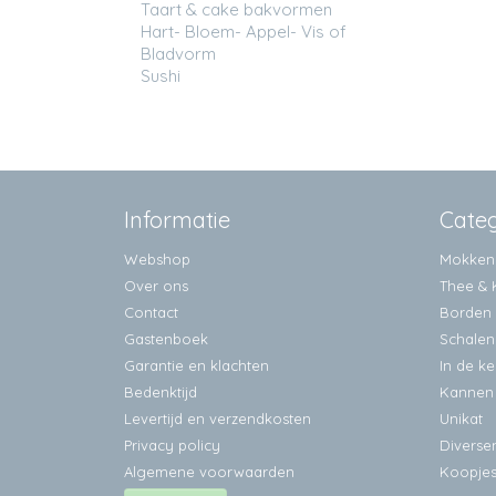
Taart & cake bakvormen
Hart- Bloem- Appel- Vis of
Bladvorm
Sushi
Informatie
Cate
Webshop
Mokken
Over ons
Thee & 
Contact
Borden
Gastenboek
Schalen
Garantie en klachten
In de k
Bedenktijd
Kannen
Levertijd en verzendkosten
Unikat
Privacy policy
Diverse
Algemene voorwaarden
Koopje