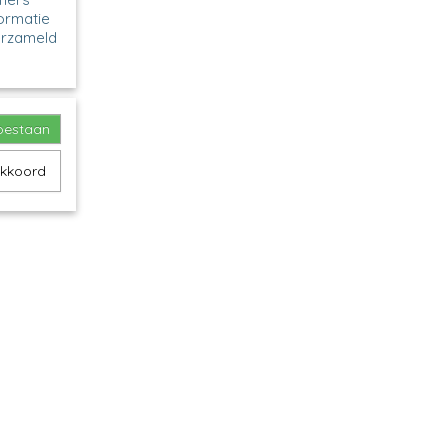
formatie
erzameld
toestaan
akkoord