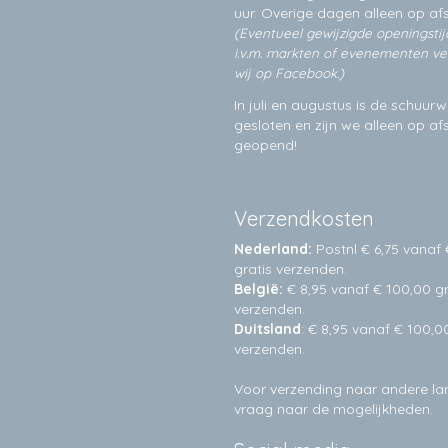
uur. Overige dagen alleen op
af
(Eventueel gewijzigde openingsti
i.v.m. markten of evenementen v
wij op Facebook.)
In juli en augustus is de schuurw
gesloten en zijn we alleen op a
geopend!
Verzendkosten
Nederland:
Postnl € 6,75 vanaf 
gratis verzenden.
België:
€ 8,95 vanaf € 100,00 gr
verzenden.
Duitsland
: € 8,95 vanaf € 100,0
verzenden.
Voor verzending naar andere l
vraag naar de mogelijkheden.