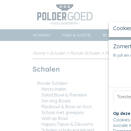
Cookie
MOKKEN
THEE & KOFFIE
BORDEN
Zomert
Home
>
Schalen
>
Ronde Schalen
>
Premium sch
In juli 
Schalen
Helaas 
Probeer
Ronde Schalen
Nestschalen
Salad Bowl & Ramekin
Toest
Serving Bowls
Rijstbowl & Bowl on foot
Schaal met greepjes
Op deze
Well-up Bowl
Cookies 
Hapjes,Tapas & Desserts
sociale 
Schalen schulp-kartelrand
Daarnaas