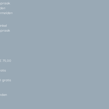
spraak.
jden
ermelden
inkel
fspraak
€ 75,00
atis
0 gratis
anden