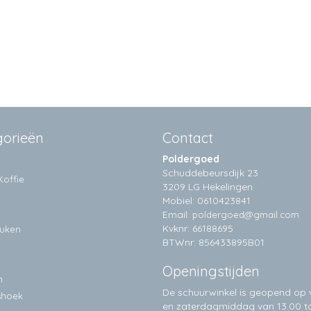
gorieën
Contact
Poldergoed
Schuddebeursdijk 23
Koffie
3209 LG Hekelingen
Mobiel: 0610423841
Email:
poldergoed@gmail.com
Kvknr: 66188695
euken
BTWnr: 856433895B01
Openingstijden
n
De schuurwinkel is geopend op v
shoek
en zaterdagmiddag van 13.00 to