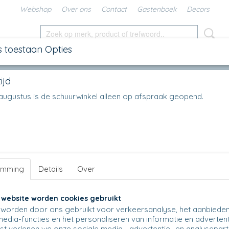
Webshop
Over ons
Contact
Gastenboek
Decors
s toestaan Opties
SCHALEN
IN DE KEUKEN
KANNEN
UNIKAT
DIV
ijd
alen
>
F19 - Premium schaal, H 5.5 cm ∅ 17 cm
en augustus is de schuurwinkel alleen op afspraak geopend.
bevinden er zich in deze categorie nog geen producten.
t u het later nog eens!
emming
Details
Over
 website worden cookies gebruikt
worden door ons gebruikt voor verkeersanalyse, het aanbiede
media-functies en het personaliseren van informatie en advertent
t verlenen we onze sociale media-, advertentie- en analysepar