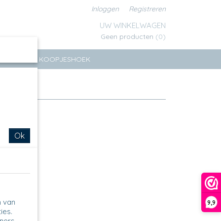
Inloggen
Registreren
UW WINKELWAGEN
Geen producten
(0)
ERSEN
KOOPJESHOEK
Ok
n van
9,9
ies.
tners