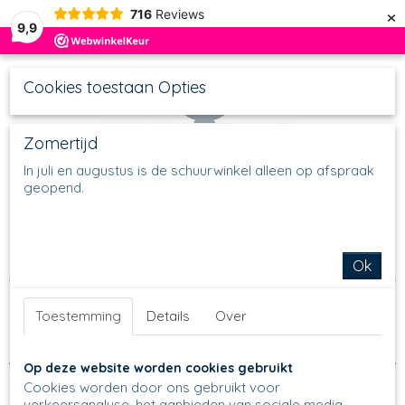
×
716
Reviews
9,9
Cookies toestaan Opties
Zomertijd
In juli en augustus is de schuurwinkel alleen op afspraak
geopend.
UW WINKELWAGEN
Inloggen
Registreren
Geen producten
(0)
Home
>
Schalen
>
Sushi
>
Soyakannetjes en Soyaschaaltjes
Ok
Sorteer op:
Toestemming
Details
Over
Op deze website worden cookies gebruikt
Cookies worden door ons gebruikt voor
verkeersanalyse, het aanbieden van sociale media-