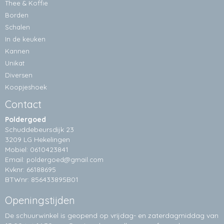
Thee & Koffie
Borden
Schalen
In de keuken
Kannen
Unikat
Diversen
Koopjeshoek
Contact
Poldergoed
Schuddebeursdijk 23
3209 LG Hekelingen
Mobiel: 0610423841
Email:
poldergoed@gmail.com
Kvknr: 66188695
BTWnr: 856433895B01
Openingstijden
De schuurwinkel is geopend op vrijdag- en zaterdagmiddag van