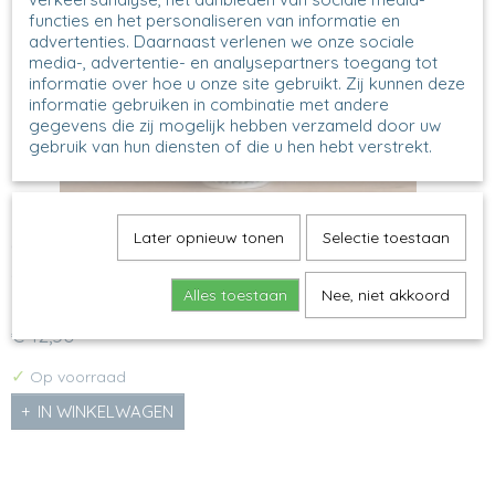
functies en het personaliseren van informatie en
advertenties. Daarnaast verlenen we onze sociale
media-, advertentie- en analysepartners toegang tot
informatie over hoe u onze site gebruikt. Zij kunnen deze
informatie gebruiken in combinatie met andere
gegevens die zij mogelijk hebben verzameld door uw
gebruik van hun diensten of die u hen hebt verstrekt.
Later opnieuw tonen
Selectie toestaan
C25 - Sushikannetje - 2538 - Romance
Soyakannetje - Romance Model: C25 Decor: 2538X H 9 cm,
…
Alles toestaan
Nee, niet akkoord
€ 12,50
✓
Op voorraad
IN WINKELWAGEN