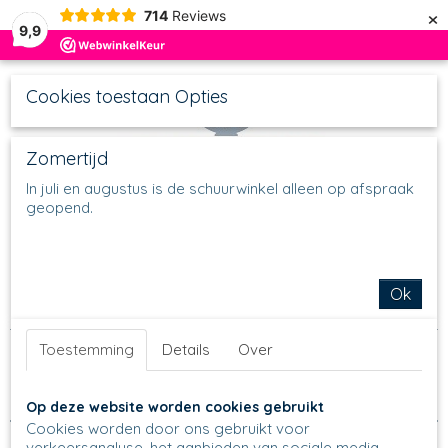
×
714
Reviews
9,9
Cookies toestaan Opties
Zomertijd
In juli en augustus is de schuurwinkel alleen op afspraak
geopend.
UW WINKELWAGEN
Inloggen
Registreren
Geen producten
(0)
Home
>
Schalen
>
Taart & cake bakvormen
>
Quicheschaal
>
Ok
637 Quicheschaal L
Toestemming
Details
Over
Sorteer op:
Op deze website worden cookies gebruikt
Cookies worden door ons gebruikt voor
verkeersanalyse, het aanbieden van sociale media-