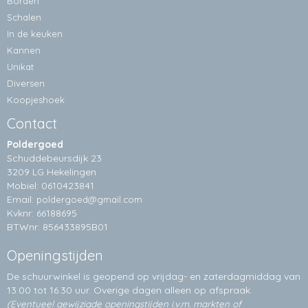
Borden
Schalen
In de keuken
Kannen
Unikat
Diversen
Koopjeshoek
Contact
Poldergoed
Schuddebeursdijk 23
3209 LG Hekelingen
Mobiel: 0610423841
Email:
poldergoed@gmail.com
Kvknr: 66188695
BTWnr: 856433895B01
Openingstijden
De schuurwinkel is geopend op vrijdag- en zaterdagmiddag van
13.00 tot 16.30 uur. Overige dagen alleen op
afspraak.
(Eventueel gewijzigde openingstijden i.v.m. markten of