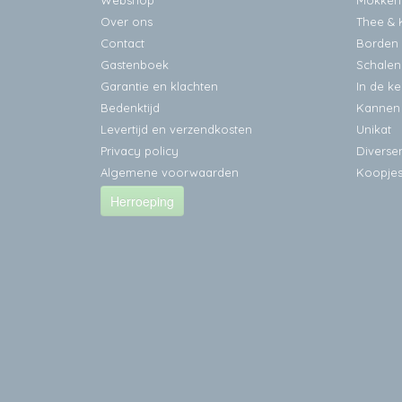
Webshop
Mokken
Over ons
Thee & 
Contact
Borden
Gastenboek
Schalen
Garantie en klachten
In de k
Bedenktijd
Kannen
Levertijd en verzendkosten
Unikat
Privacy policy
Diverse
Algemene voorwaarden
Koopje
Herroeping