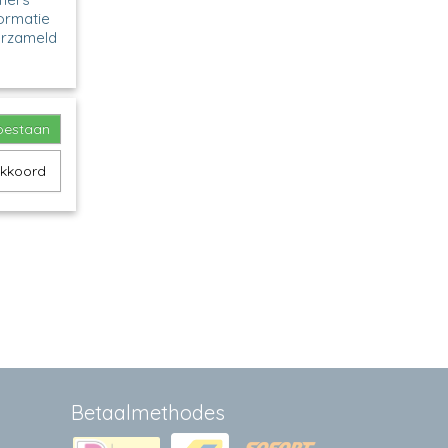
formatie
erzameld
toestaan
akkoord
Betaalmethodes