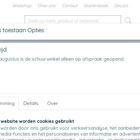
Webshop
Over ons
Contact
Gastenboek
Decors
s toestaan Opties
SCHALEN
IN DE KEUKEN
KANNEN
UNIKAT
DIV
ijd
voet
en augustus is de schuurwinkel alleen op afspraak geopend.
r op:
emming
Details
Over
 website worden cookies gebruikt
worden door ons gebruikt voor verkeersanalyse, het aanbiede
media-functies en het personaliseren van informatie en advertent
t verlenen we onze sociale media-, advertentie- en analysepar