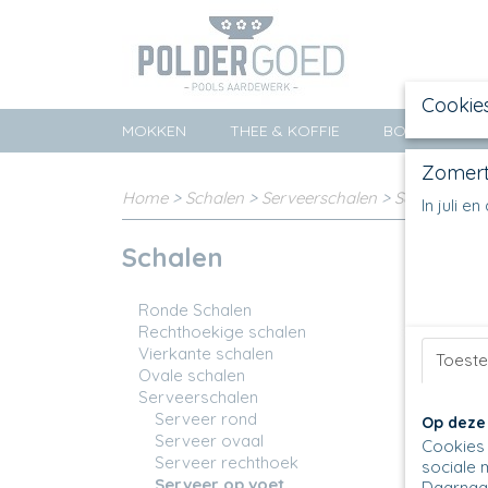
Cookie
MOKKEN
THEE & KOFFIE
BORDEN
Zomert
Home
>
Schalen
>
Serveerschalen
>
Serveer op 
In juli 
Schalen
Sortee
Ronde Schalen
Rechthoekige schalen
Vierkante schalen
Toest
Ovale schalen
Serveerschalen
Serveer rond
Op deze
Serveer ovaal
Cookies 
Serveer rechthoek
sociale 
Serveer op voet
Daarnaas