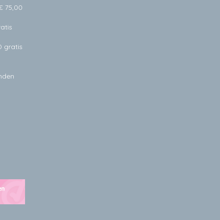
€ 75,00
atis
0 gratis
anden