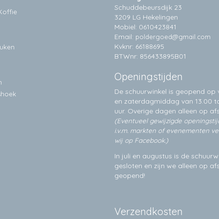
Schuddebeursdijk 23
Koffie
3209 LG Hekelingen
Mobiel: 0610423841
Email:
poldergoed@gmail.com
Kvknr: 66188695
euken
BTWnr: 856433895B01
Openingstijden
n
De schuurwinkel is geopend op v
shoek
en zaterdagmiddag van 13.00 to
uur. Overige dagen alleen op
af
(Eventueel gewijzigde openingsti
i.v.m. markten of evenementen v
wij op Facebook.)
In juli en augustus is de schuurw
gesloten en zijn we alleen op a
geopend!
Verzendkosten