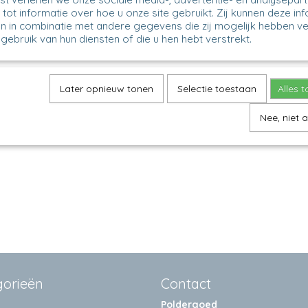
tot informatie over hoe u onze site gebruikt. Zij kunnen deze in
n in combinatie met andere gegevens die zij mogelijk hebben v
gebruik van hun diensten of die u hen hebt verstrekt.
Taartplateau - 2921
Later opnieuw tonen
Selectie toestaan
Alles 
ateau Model: 148 Decor: 2921X
m, ∅ 29 cm
Nee, niet 
50
gorieën
Contact
Poldergoed