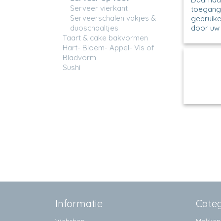
Serveer vierkant
toegang 
Serveerschalen vakjes &
gebruike
duoschaaltjes
door uw 
Taart & cake bakvormen
Hart- Bloem- Appel- Vis of
148 - 
Bladvorm
Taartpl
Sushi
H 13 c
€ 92,
Informatie
Cate