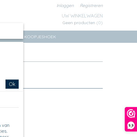
Inloggen
Registreren
UW WINKELWAGEN
Geen producten
(0)
ERSEN
KOOPJESHOEK
Ok
n van
9,9
ies.
tners