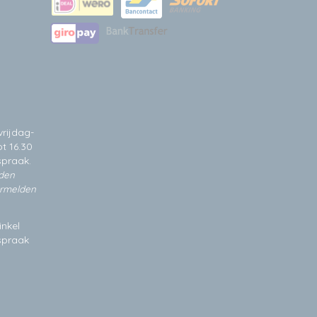
rijdag-
t 16.30
spraak.
jden
ermelden
inkel
fspraak