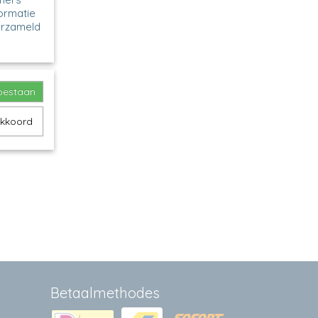
formatie
erzameld
443 -
toestaan
odel:
akkoord
Betaalmethodes