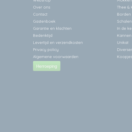
Webshop
Mokken
Over ons
Thee & 
Contact
Borden
Gastenboek
Schalen
Garantie en klachten
In de k
Bedenktijd
Kannen
Levertijd en verzendkosten
Unikat
Privacy policy
Diverse
Algemene voorwaarden
Koopje
Herroeping