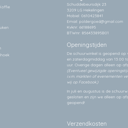
Schuddebeursdijk 23
Koffie
3209 LG Hekelingen
Mobiel: 0610423841
Email:
poldergoed@gmail.com
Kvknr: 66188695
euken
BTWnr: 856433895B01
Openingstijden
n
De schuurwinkel is geopend op v
shoek
en zaterdagmiddag van 13.00 to
uur. Overige dagen alleen op
af
(Eventueel gewijzigde openingsti
i.v.m. markten of evenementen v
wij op Facebook.)
In juli en augustus is de schuurw
gesloten en zijn we alleen op a
geopend!
Verzendkosten