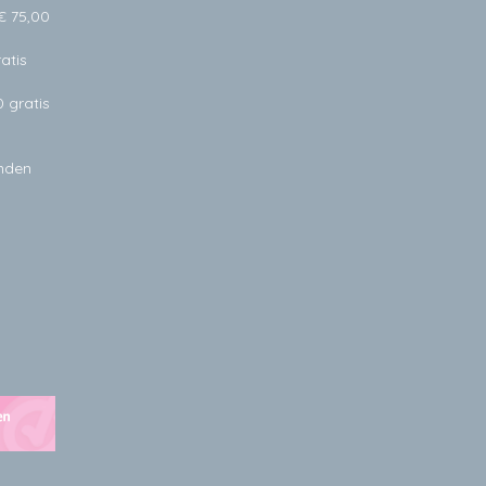
€ 75,00
atis
0 gratis
anden