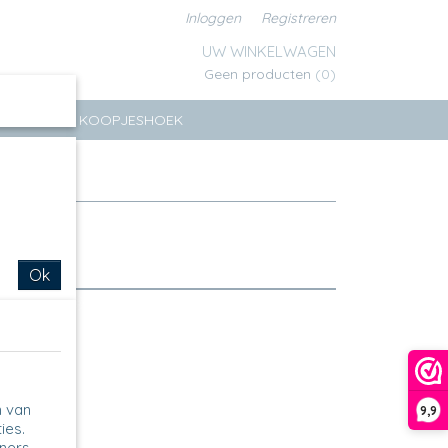
Inloggen
Registreren
UW WINKELWAGEN
Geen producten
(0)
ERSEN
KOOPJESHOEK
Ok
n van
9,9
ies.
tners