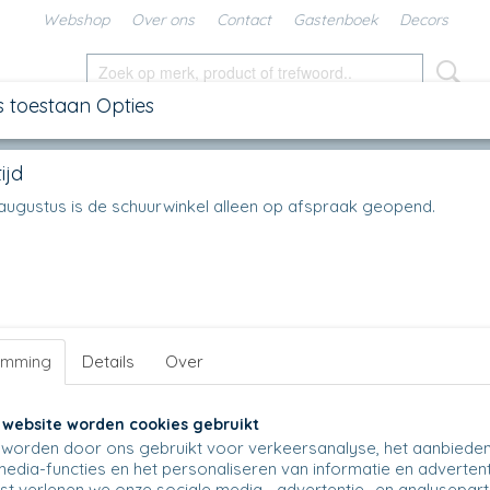
Webshop
Over ons
Contact
Gastenboek
Decors
s toestaan Opties
SCHALEN
IN DE KEUKEN
KANNEN
UNIKAT
DIV
ijd
chaal laag model
>
Ovenschaal laag - 403 - 25 x 19 cm
en augustus is de schuurwinkel alleen op afspraak geopend.
r op:
emming
Details
Over
 website worden cookies gebruikt
worden door ons gebruikt voor verkeersanalyse, het aanbiede
media-functies en het personaliseren van informatie en advertent
t verlenen we onze sociale media-, advertentie- en analysepar