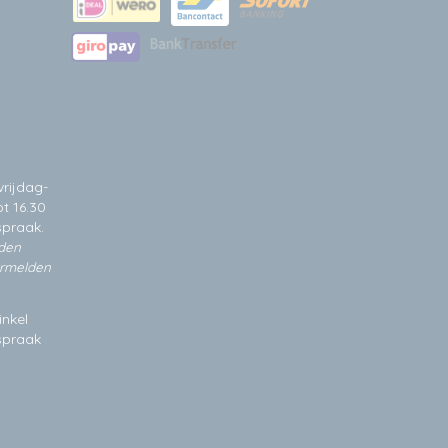
rijdag-
t 16.30
spraak.
jden
ermelden
inkel
fspraak