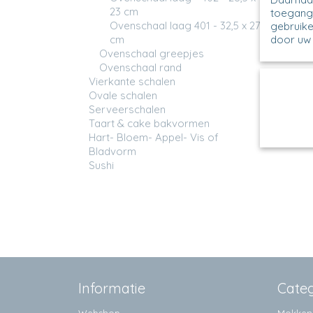
23 cm
toegang 
Ovenschaal laag 401 - 32,5 x 27
gebruike
cm
door uw 
Ovenschaal greepjes
Ovenschaal rand
403 - 
Vierkante schalen
Ovensc
Ovale schalen
1519X H
Serveerschalen
Taart & cake bakvormen
€ 42,5
Hart- Bloem- Appel- Vis of
Bladvorm
Sushi
Informatie
Cate