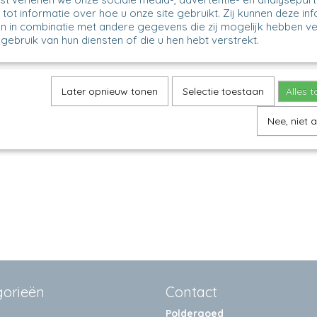
tot informatie over hoe u onze site gebruikt. Zij kunnen deze in
n in combinatie met andere gegevens die zij mogelijk hebben v
gebruik van hun diensten of die u hen hebt verstrekt.
Ovenschaal laag - 1519
403 - Ovenschaal laag - 1
Dragonfly
Later opnieuw tonen
Selectie toestaan
Alles 
haal laag Model: 403 Decor:
Ovenschaal laag - Dragonfly M
 4 cm, 24 x 18,5 cm…
403 Decor: 1443X H 4 cm,…
Nee, niet 
0
€ 42,50
gorieën
Contact
Poldergoed