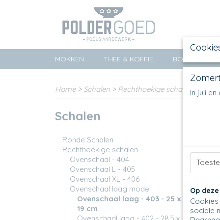
Cookie
MOKKEN
THEE & KOFFIE
BORDEN
Zomert
Home
>
Schalen
>
Rechthoekige schalen
>
Ovens
In juli 
Schalen
Sortee
Ronde Schalen
Rechthoekige schalen
Ovenschaal - 404
Toest
Ovenschaal L - 405
Ovenschaal XL - 406
Ovenschaal laag model
Op deze
Ovenschaal laag - 403 - 25 x
Cookies 
19 cm
sociale 
Ovenschaal laag - 402 - 28,5 x
Daarnaas