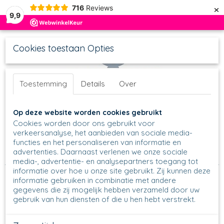
×
716
Reviews
9,9
Cookies toestaan Opties
Toestemming
Details
Over
UW WINKELWAGEN
Inloggen
Registreren
Op deze website worden cookies gebruikt
Geen producten
(0)
Cookies worden door ons gebruikt voor
verkeersanalyse, het aanbieden van sociale media-
functies en het personaliseren van informatie en
Home
>
Schalen
>
Taart & cake bakvormen
>
Quicheschaal
>
advertenties. Daarnaast verlenen we onze sociale
637 Quicheschaal L
>
637 - Quicheschaal L - 1975
media-, advertentie- en analysepartners toegang tot
informatie over hoe u onze site gebruikt. Zij kunnen deze
informatie gebruiken in combinatie met andere
gegevens die zij mogelijk hebben verzameld door uw
gebruik van hun diensten of die u hen hebt verstrekt.