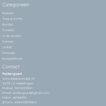
Categorieën
Mokken
Thee & Koffie
Borden
Schalen
In de keuken
Kannen
Unikat
Diversen
Koopjeshoek
Contact
Poldergoed
Schuddebeursdijk 23
3209 LG Hekelingen
Mobiel: 0610423841
Email:
poldergoed@gmail.com
Kvknr: 66188695
BTWnr: 856433895B01