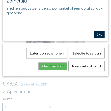
Zomertijd
In juli en augustus is de schuurwinkel alleen op afspraak
geopend.
Ok
Later opnieuw tonen
Selectie toestaan
Alles toestaan
Nee, niet akkoord
637 - Quicheschaal L - 1975
€ 48,50
(inclusief btw 21%)
Op voorraad
✓
Aantal