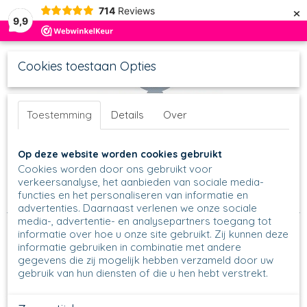
×
714
Reviews
9,9
Cookies toestaan Opties
Toestemming
Details
Over
UW WINKELWAGEN
Inloggen
Registreren
Op deze website worden cookies gebruikt
Geen producten
(0)
Cookies worden door ons gebruikt voor
verkeersanalyse, het aanbieden van sociale media-
functies en het personaliseren van informatie en
Home
>
Diversen
>
Cadeaubonnen
>
Cadeaubon 25 Euro
advertenties. Daarnaast verlenen we onze sociale
media-, advertentie- en analysepartners toegang tot
informatie over hoe u onze site gebruikt. Zij kunnen deze
informatie gebruiken in combinatie met andere
gegevens die zij mogelijk hebben verzameld door uw
gebruik van hun diensten of die u hen hebt verstrekt.