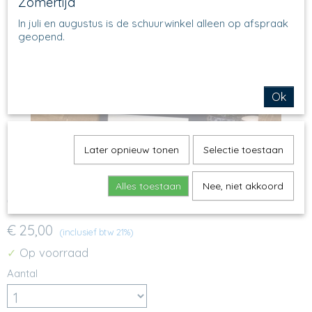
Zomertijd
In juli en augustus is de schuurwinkel alleen op afspraak
geopend.
Ok
Later opnieuw tonen
Selectie toestaan
Alles toestaan
Nee, niet akkoord
Cadeaubon 25 Euro
€ 25,00
(inclusief btw 21%)
Op voorraad
✓
Aantal