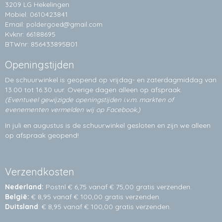
3209 LG Hekelingen
Mobiel: 0610423841
Email:
poldergoed@gmail.com
Kvknr: 66188695
BTWnr: 856433895B01
Openingstijden
De schuurwinkel is geopend op vrijdag- en zaterdagmiddag van
13.00 tot 16.30 uur. Overige dagen alleen op
afspraak.
(Eventueel gewijzigde openingstijden i.v.m. markten of
evenementen vermelden wij op Facebook.)
In juli en augustus is de schuurwinkel gesloten en zijn we alleen
op afspraak geopend!
Verzendkosten
Nederland:
Postnl € 6,75 vanaf € 75,00 gratis verzenden.
België:
€ 8,95 vanaf € 100,00 gratis verzenden.
Duitsland
: € 8,95 vanaf € 100,00 gratis verzenden.