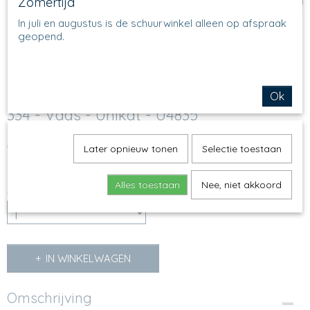
Zomertijd
In juli en augustus is de schuurwinkel alleen op afspraak
geopend.
Ok
334 - Vaas - Unikat - U4835
€ 89,50
€ 58,18
Later opnieuw tonen
(inclusief btw 21%)
Selectie toestaan
Op voorraad
✓
Alles toestaan
Nee, niet akkoord
Aantal
IN WINKELWAGEN
Omschrijving