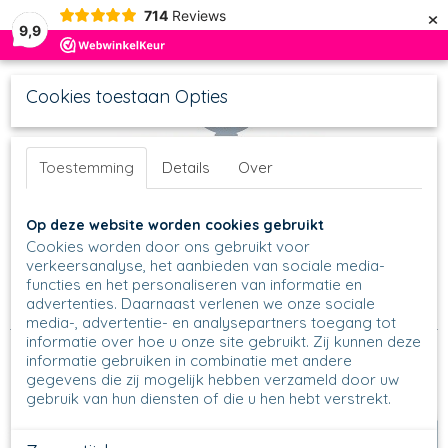
×
714
Reviews
9,9
Cookies toestaan Opties
Toestemming
Details
Over
UW WINKELWAGEN
Inloggen
Registreren
Op deze website worden cookies gebruikt
Geen producten
(0)
Cookies worden door ons gebruikt voor
verkeersanalyse, het aanbieden van sociale media-
functies en het personaliseren van informatie en
Home
>
Diversen
>
Home & Decoratie
>
Kruidenpotten &
advertenties. Daarnaast verlenen we onze sociale
Vazen
>
Vazen
>
334 - Vaas - Unikat - U4835
media-, advertentie- en analysepartners toegang tot
informatie over hoe u onze site gebruikt. Zij kunnen deze
informatie gebruiken in combinatie met andere
Koopjes
gegevens die zij mogelijk hebben verzameld door uw
gebruik van hun diensten of die u hen hebt verstrekt.