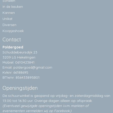
Schalen
In de keuken
Kannen
Unikat
Diversen
Koopjeshoek
Contact
Poldergoed
Schuddebeursdijk 23
3209 LG Hekelingen
Mobiel: 0610423841
Email:
poldergoed@gmail.com
Kvknr: 66188695
BTWnr: 856433895B01
Openingstijden
De schuurwinkel is geopend op vrijdag- en zaterdagmiddag van
13.00 tot 16.30 uur. Overige dagen alleen op
afspraak.
(Eventueel gewijzigde openingstijden i.v.m. markten of
evenementen vermelden wij op Facebook.)