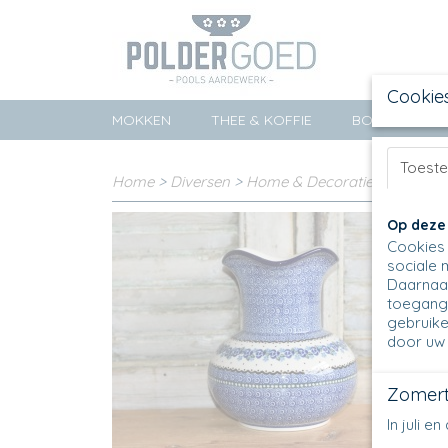
Cookie
MOKKEN
THEE & KOFFIE
BORDEN
Toest
Home
>
Diversen
>
Home & Decoratie
>
Kruiden
Op deze
Cookies 
sociale 
Daarnaas
toegang 
gebruike
door uw 
Zomert
In juli 