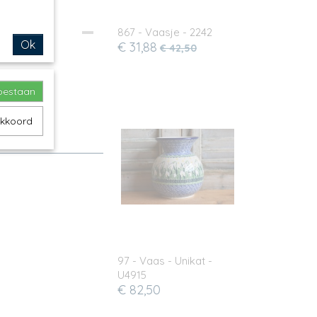
867 - Vaasje - 2242
Ok
€ 31,88
€ 42,50
toestaan
akkoord
97 - Vaas - Unikat -
U4915
€ 82,50