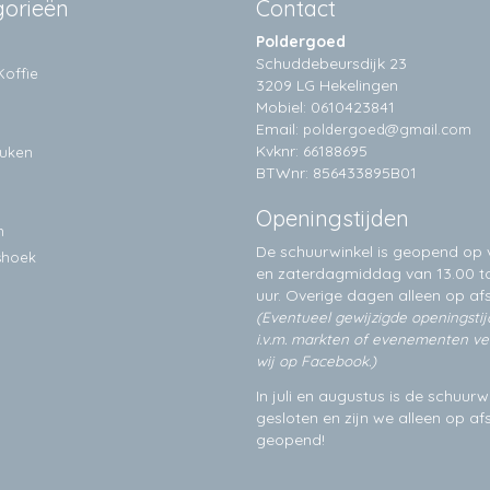
gorieën
Contact
Poldergoed
Schuddebeursdijk 23
Koffie
3209 LG Hekelingen
Mobiel: 0610423841
Email:
poldergoed@gmail.com
Kvknr: 66188695
euken
BTWnr: 856433895B01
Openingstijden
n
De schuurwinkel is geopend op v
shoek
en zaterdagmiddag van 13.00 to
uur. Overige dagen alleen op
af
(Eventueel gewijzigde openingsti
i.v.m. markten of evenementen v
wij op Facebook.)
In juli en augustus is de schuurw
gesloten en zijn we alleen op a
geopend!