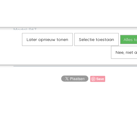
Omschrijving
Vaas - Fresh Water
Model: 967
Decor: 882X
Later opnieuw tonen
Selectie toestaan
Alles 
H 21 cm
Nee, niet 
Save