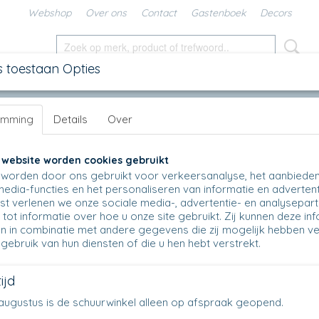
Webshop
Over ons
Contact
Gastenboek
Decors
s toestaan Opties
SCHALEN
IN DE KEUKEN
KANNEN
UNIKAT
DIV
emming
Details
Over
potten & Vazen
>
Vazen
>
967 - Vaas - 882 - Fresh Water
967 - Vaas - 882 - Fresh Water
 website worden cookies gebruikt
worden door ons gebruikt voor verkeersanalyse, het aanbiede
€ 59,50
media-functies en het personaliseren van informatie en advertent
(inclusief btw 21%)
t verlenen we onze sociale media-, advertentie- en analysepar
Op voorraad
✓
tot informatie over hoe u onze site gebruikt. Zij kunnen deze in
n in combinatie met andere gegevens die zij mogelijk hebben v
Aantal
gebruik van hun diensten of die u hen hebt verstrekt.
ijd
en augustus is de schuurwinkel alleen op afspraak geopend.
IN WINKELWAGEN