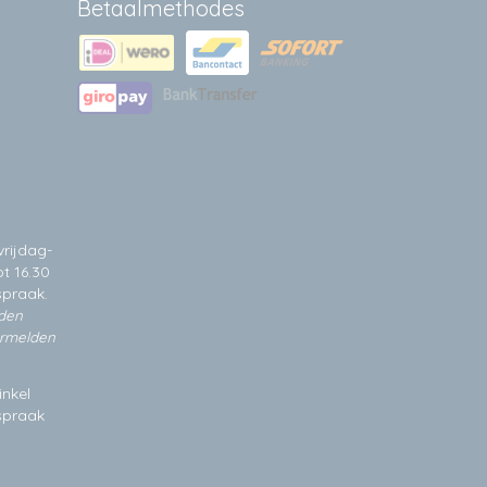
Betaalmethodes
rijdag-
t 16.30
spraak.
jden
ermelden
inkel
fspraak