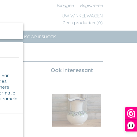
Inloggen
Registreren
UW WINKELWAGEN
Geen producten
(0)
ERSEN
KOOPJESHOEK
Ook interessant
n van
ies.
tners
formatie
erzameld
9,9