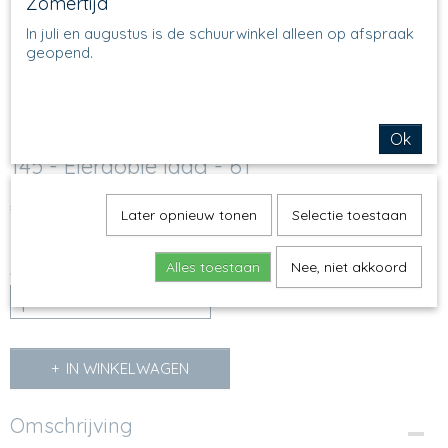
Zomertijd
In juli en augustus is de schuurwinkel alleen op afspraak
geopend.
Ok
145 - Eierdopje laag - 61
€ 9,25
(inclusief btw 21%)
Later opnieuw tonen
Selectie toestaan
Op voorraad
✓
Alles toestaan
Nee, niet akkoord
Aantal
IN WINKELWAGEN
Omschrijving