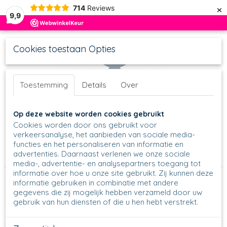
×
714
Reviews
9,9
Cookies toestaan Opties
Toestemming
Details
Over
UW WINKELWAGEN
Inloggen
Registreren
Op deze website worden cookies gebruikt
Geen producten
(0)
Cookies worden door ons gebruikt voor
verkeersanalyse, het aanbieden van sociale media-
functies en het personaliseren van informatie en
Home
>
In de keuken
>
Kip & het ei
>
Eierdopjes
>
Eierdopje
advertenties. Daarnaast verlenen we onze sociale
laag
>
145 - Eierdopje laag - 61
media-, advertentie- en analysepartners toegang tot
informatie over hoe u onze site gebruikt. Zij kunnen deze
informatie gebruiken in combinatie met andere
gegevens die zij mogelijk hebben verzameld door uw
gebruik van hun diensten of die u hen hebt verstrekt.