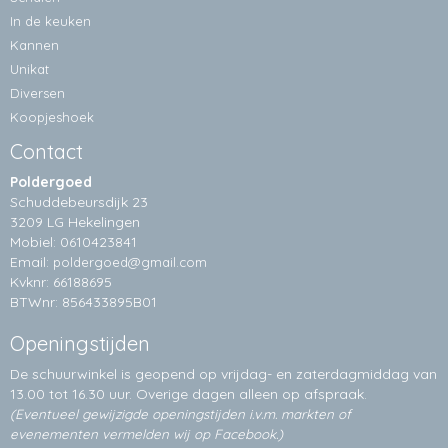
In de keuken
Kannen
Unikat
Diversen
Koopjeshoek
Contact
Poldergoed
Schuddebeursdijk 23
3209 LG Hekelingen
Mobiel: 0610423841
Email:
poldergoed@gmail.com
Kvknr: 66188695
BTWnr: 856433895B01
Openingstijden
De schuurwinkel is geopend op vrijdag- en zaterdagmiddag van
13.00 tot 16.30 uur. Overige dagen alleen op
afspraak.
(Eventueel gewijzigde openingstijden i.v.m. markten of
evenementen vermelden wij op Facebook.)