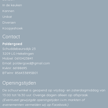
In de keuken
Kannen
Unikat
Diversen
Koopjeshoek
Contact
Poldergoed
Schuddebeursdijk 23
3209 LG Hekelingen
Mobiel: 0610423841
Email:
poldergoed@gmail.com
Kvknr: 66188695
BTWnr: 856433895B01
Openingstijden
De schuurwinkel is geopend op vrijdag- en zaterdagmiddag van
13.00 tot 16.30 uur. Overige dagen alleen op
afspraak.
(Eventueel gewijzigde openingstijden i.v.m. markten of
evenementen vermelden wij op Facebook.)