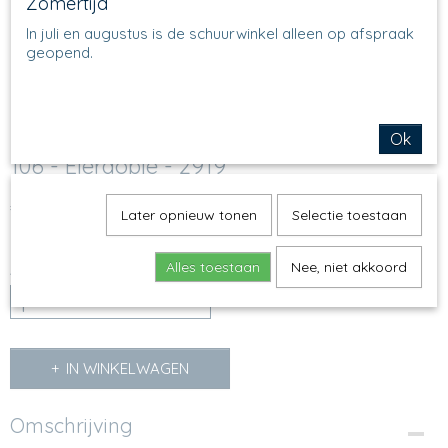
Zomertijd
In juli en augustus is de schuurwinkel alleen op afspraak
geopend.
Ok
106 - Eierdopje - 2919
€ 9,25
(inclusief btw 21%)
Later opnieuw tonen
Selectie toestaan
Op voorraad
✓
Alles toestaan
Nee, niet akkoord
Aantal
IN WINKELWAGEN
Omschrijving