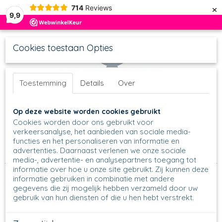
×
714
Reviews
9,9
Cookies toestaan Opties
Toestemming
Details
Over
UW WINKELWAGEN
Inloggen
Registreren
Op deze website worden cookies gebruikt
Geen producten
(0)
Cookies worden door ons gebruikt voor
verkeersanalyse, het aanbieden van sociale media-
functies en het personaliseren van informatie en
Home
>
In de keuken
>
Kip & het ei
>
Eierdopjes
>
Eierdopje
>
advertenties. Daarnaast verlenen we onze sociale
106 - Eierdopje - 2919
media-, advertentie- en analysepartners toegang tot
informatie over hoe u onze site gebruikt. Zij kunnen deze
informatie gebruiken in combinatie met andere
gegevens die zij mogelijk hebben verzameld door uw
gebruik van hun diensten of die u hen hebt verstrekt.