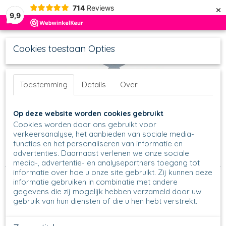
×
714
Reviews
9,9
Cookies toestaan Opties
Toestemming
Details
Over
UW WINKELWAGEN
Inloggen
Registreren
Op deze website worden cookies gebruikt
Geen producten
(0)
Cookies worden door ons gebruikt voor
verkeersanalyse, het aanbieden van sociale media-
functies en het personaliseren van informatie en
Home
>
In de keuken
>
Kip & het ei
>
Eierdopjes
>
Eierdopje
>
advertenties. Daarnaast verlenen we onze sociale
106 - Eierdopje - 1915
media-, advertentie- en analysepartners toegang tot
informatie over hoe u onze site gebruikt. Zij kunnen deze
informatie gebruiken in combinatie met andere
gegevens die zij mogelijk hebben verzameld door uw
gebruik van hun diensten of die u hen hebt verstrekt.