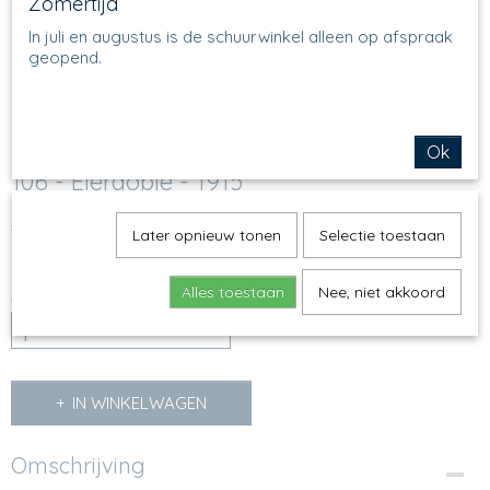
Zomertijd
In juli en augustus is de schuurwinkel alleen op afspraak
geopend.
Ok
106 - Eierdopje - 1915
€ 9,25
(inclusief btw 21%)
Later opnieuw tonen
Selectie toestaan
Op voorraad
✓
Alles toestaan
Nee, niet akkoord
Aantal
IN WINKELWAGEN
Omschrijving