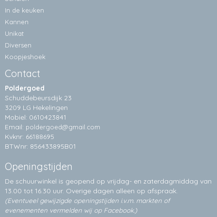
In de keuken
Kannen
Unikat
Diversen
Koopjeshoek
Contact
Poldergoed
Schuddebeursdijk 23
3209 LG Hekelingen
Mobiel: 0610423841
Email:
poldergoed@gmail.com
Kvknr: 66188695
BTWnr: 856433895B01
Openingstijden
De schuurwinkel is geopend op vrijdag- en zaterdagmiddag van
13.00 tot 16.30 uur. Overige dagen alleen op
afspraak.
(Eventueel gewijzigde openingstijden i.v.m. markten of
evenementen vermelden wij op Facebook.)