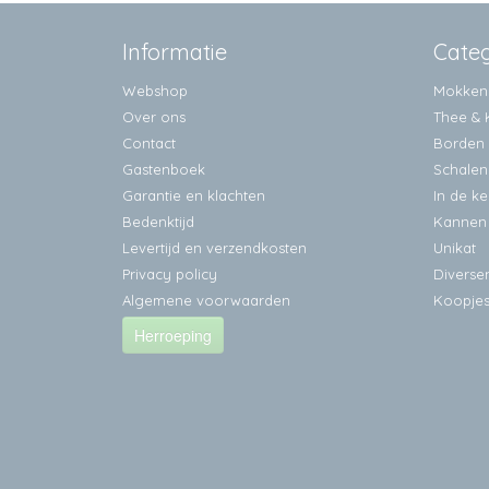
Informatie
Cate
Webshop
Mokken
Over ons
Thee & 
Contact
Borden
Gastenboek
Schalen
Garantie en klachten
In de k
Bedenktijd
Kannen
Levertijd en verzendkosten
Unikat
Privacy policy
Diverse
Algemene voorwaarden
Koopje
Herroeping