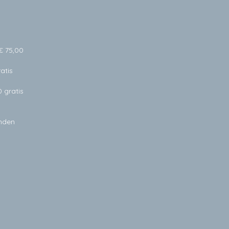
€ 75,00
atis
0 gratis
anden