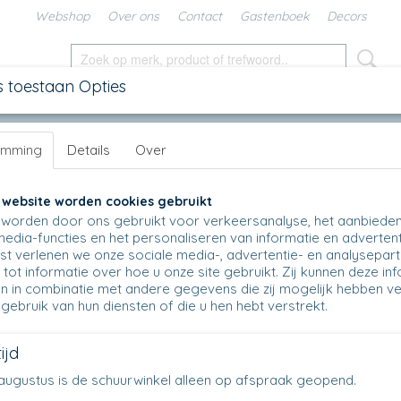
Webshop
Over ons
Contact
Gastenboek
Decors
s toestaan Opties
SCHALEN
IN DE KEUKEN
KANNEN
UNIKAT
DIV
emming
Details
Over
 M
>
C21 - Sushischaal M - 1443 - Dragonfly
C21 - Sushischaal M - 1443 - Dragonfly
 website worden cookies gebruikt
worden door ons gebruikt voor verkeersanalyse, het aanbiede
€ 24,50
media-functies en het personaliseren van informatie en advertent
(inclusief btw 21%)
t verlenen we onze sociale media-, advertentie- en analysepar
Op voorraad
✓
tot informatie over hoe u onze site gebruikt. Zij kunnen deze in
n in combinatie met andere gegevens die zij mogelijk hebben v
Aantal
gebruik van hun diensten of die u hen hebt verstrekt.
ijd
en augustus is de schuurwinkel alleen op afspraak geopend.
IN WINKELWAGEN