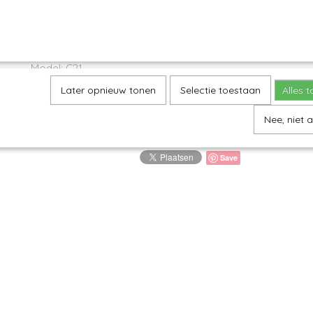
Omschrijving
Sushischaal M - Dragonfly
Model: C21
Decor: 1443X
Later opnieuw tonen
Selectie toestaan
Alles 
H 2,8 cm, 21,5 x 15 cm
Nee, niet 
Save