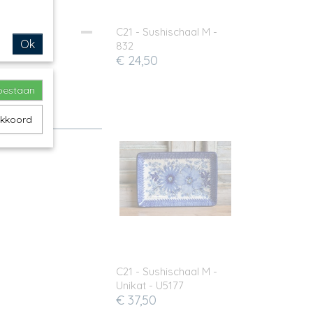
C21 - Sushischaal M -
Ok
832
€ 24,50
toestaan
akkoord
C21 - Sushischaal M -
Unikat - U5177
€ 37,50