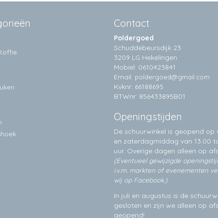
gorieën
Contact
Poldergoed
Schuddebeursdijk 23
Koffie
3209 LG Hekelingen
Mobiel: 0610423841
Email:
poldergoed@gmail.com
Kvknr: 66188695
euken
BTWnr: 856433895B01
Openingstijden
n
De schuurwinkel is geopend op v
shoek
en zaterdagmiddag van 13.00 to
uur. Overige dagen alleen op
af
(Eventueel gewijzigde openingsti
i.v.m. markten of evenementen v
wij op Facebook.)
In juli en augustus is de schuurw
gesloten en zijn we alleen op a
geopend!