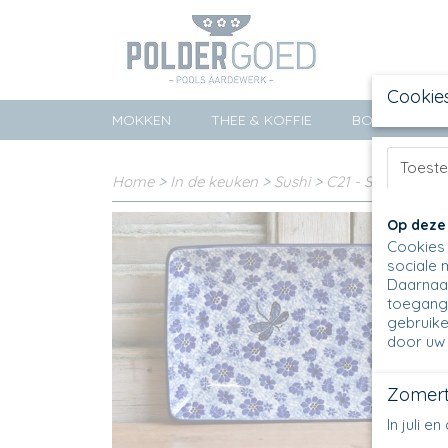
Cookie
MOKKEN
THEE & KOFFIE
BORDEN
Toest
Home
>
In de keuken
>
Sushi
>
C21 - Sushischaal
Op deze
Cookies 
sociale 
Daarnaas
toegang 
gebruike
door uw 
Zomert
In juli 