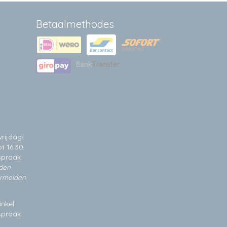
Betaalmethodes
rijdag-
t 16.30
spraak.
jden
ermelden
inkel
fspraak