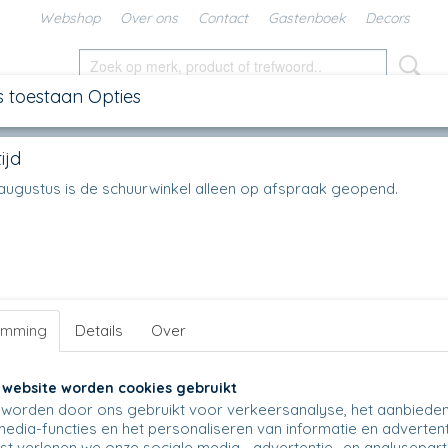
Webshop
Over ons
Contact
Gastenboek
Decors
s toestaan Opties
SCHALEN
IN DE KEUKEN
KANNEN
UNIKAT
DIV
ijd
 S
>
C27 - Sushischaal S - 2822 - Christmas Deer
en augustus is de schuurwinkel alleen op afspraak geopend.
C27 - Sushischaal S - 2822 - Christmas 
€ 18,25
(inclusief btw 21%)
Op voorraad
✓
Aantal
emming
Details
Over
 website worden cookies gebruikt
worden door ons gebruikt voor verkeersanalyse, het aanbiede
media-functies en het personaliseren van informatie en advertent
IN WINKELWAGEN
t verlenen we onze sociale media-, advertentie- en analysepar