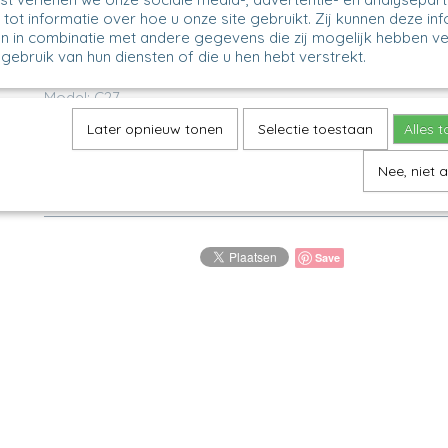
tot informatie over hoe u onze site gebruikt. Zij kunnen deze in
Omschrijving
n in combinatie met andere gegevens die zij mogelijk hebben v
gebruik van hun diensten of die u hen hebt verstrekt.
Sushischaal S - Christmas Deer
Model: C27
Decor: 2822X
Later opnieuw tonen
Selectie toestaan
Alles 
H 2,5 cm, 18 x 12 cm
Nee, niet 
Leuk serveerschaaltje of bordje voor sushi of tapas
Save