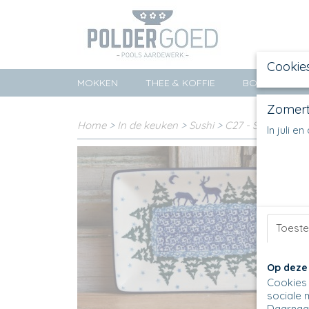
Cookie
MOKKEN
THEE & KOFFIE
BORDEN
Zomert
Home
>
In de keuken
>
Sushi
>
C27 - Sushischaal
In juli 
Toest
Op deze
Cookies 
sociale 
Daarnaas