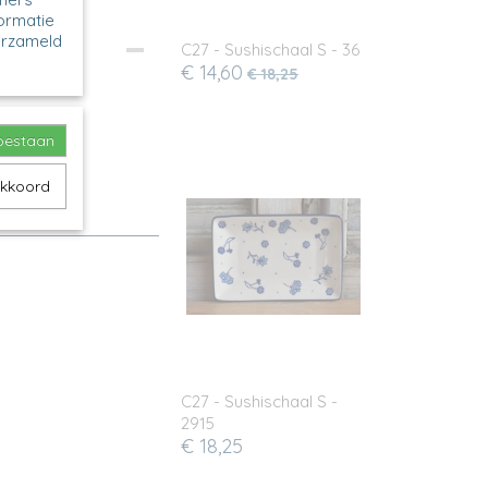
formatie
erzameld
C27 - Sushischaal S - 36
€ 14,60
€ 18,25
toestaan
akkoord
C27 - Sushischaal S -
2915
€ 18,25