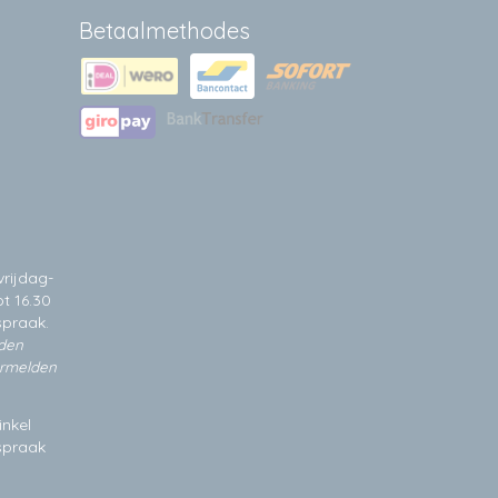
Betaalmethodes
rijdag-
t 16.30
spraak.
jden
ermelden
inkel
fspraak