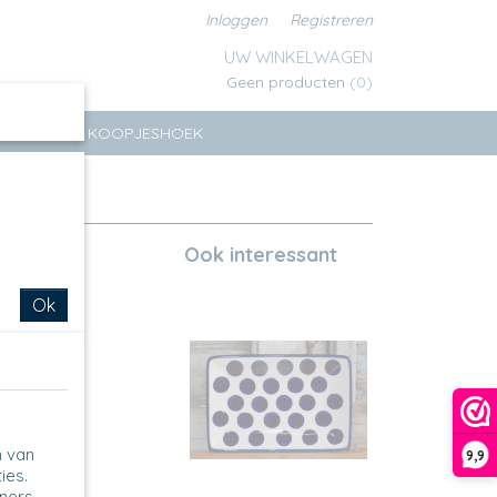
Inloggen
Registreren
UW WINKELWAGEN
Geen producten
(0)
ERSEN
KOOPJESHOEK
Deer
Ook interessant
Ok
n van
9,9
ies.
tners