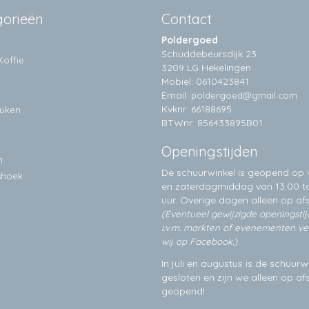
gorieën
Contact
Poldergoed
Schuddebeursdijk 23
Koffie
3209 LG Hekelingen
Mobiel: 0610423841
Email:
poldergoed@gmail.com
Kvknr: 66188695
euken
BTWnr: 856433895B01
Openingstijden
n
De schuurwinkel is geopend op v
shoek
en zaterdagmiddag van 13.00 to
uur. Overige dagen alleen op
af
(Eventueel gewijzigde openingsti
i.v.m. markten of evenementen v
wij op Facebook.)
In juli en augustus is de schuurw
gesloten en zijn we alleen op a
geopend!