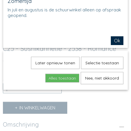
Zomertijd
In juli en augustus is de schuurwinkel alleen op afspraak
geopend.
Ok
C25 - Sushikannetje - 2538 - Romance
€ 12,50
(inclusief btw 21%)
Later opnieuw tonen
Selectie toestaan
Op voorraad
✓
Alles toestaan
Nee, niet akkoord
Aantal
IN WINKELWAGEN
Omschrijving