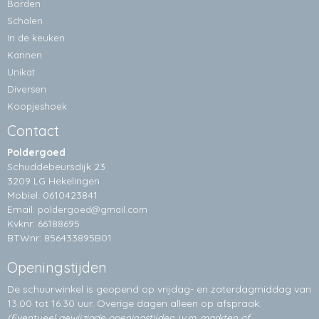
Borden
Schalen
In de keuken
Kannen
Unikat
Diversen
Koopjeshoek
Contact
Poldergoed
Schuddebeursdijk 23
3209 LG Hekelingen
Mobiel: 0610423841
Email:
poldergoed@gmail.com
Kvknr: 66188695
BTWnr: 856433895B01
Openingstijden
De schuurwinkel is geopend op vrijdag- en zaterdagmiddag van
13.00 tot 16.30 uur. Overige dagen alleen op
afspraak.
(Eventueel gewijzigde openingstijden i.v.m. markten of