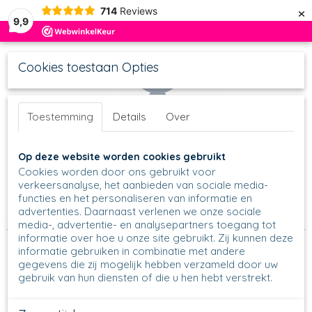
×
714
Reviews
9,9
Cookies toestaan Opties
Toestemming
Details
Over
UW WINKELWAGEN
Inloggen
Registreren
Op deze website worden cookies gebruikt
Geen producten
(0)
Cookies worden door ons gebruikt voor
verkeersanalyse, het aanbieden van sociale media-
functies en het personaliseren van informatie en
Home
>
In de keuken
>
Sushi
>
Soyakannetjes en
advertenties. Daarnaast verlenen we onze sociale
Soyaschaaltjes
>
C25 - Sushikannetje - 2538 - Romance
media-, advertentie- en analysepartners toegang tot
informatie over hoe u onze site gebruikt. Zij kunnen deze
informatie gebruiken in combinatie met andere
gegevens die zij mogelijk hebben verzameld door uw
gebruik van hun diensten of die u hen hebt verstrekt.