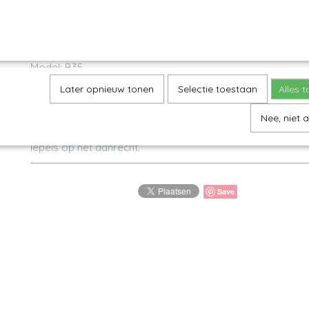
Omschrijving
Kan - Xmas Landscape
Model: B35
Decor: 2329X
Later opnieuw tonen
Selectie toestaan
Alles 
H 20,5 cm, Inhoud 1.3 Ltr
Nee, niet 
Prachtige kan of lampetkan voor een mooie bos bloemen
lepels op het aanrecht.
Save