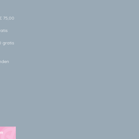
€ 75,00
atis
0 gratis
anden