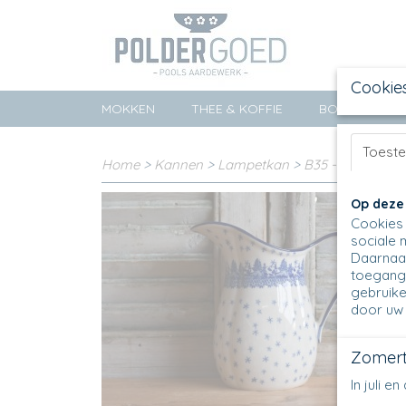
Cookie
MOKKEN
THEE & KOFFIE
BORDEN
Toest
Home
>
Kannen
>
Lampetkan
>
B35 - Kan - 232
Op deze
Cookies 
sociale 
Daarnaas
toegang 
gebruike
door uw 
Zomert
In juli 