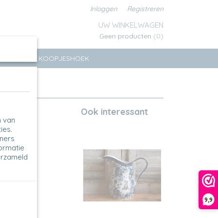
Inloggen
Registreren
UW WINKELWAGEN
Geen producten
(0)
ERSEN
KOOPJESHOEK
Ook interessant
n van
ies.
tners
formatie
erzameld
9,9