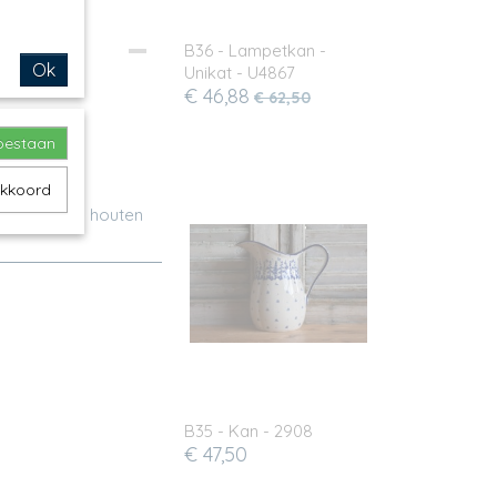
B36 - Lampetkan -
Ok
Unikat - U4867
€ 46,88
€ 62,50
toestaan
akkoord
 of voor je houten
B35 - Kan - 2908
€ 47,50