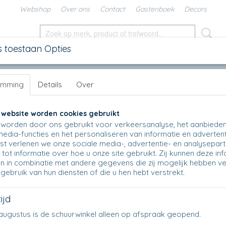
Webshop
Over ons
Contact
Gastenboek
Decors
s toestaan Opties
SCHALEN
IN DE KEUKEN
KANNEN
UNIKAT
DIV
emming
Details
Over
9 - Xmas Landscape
B35 - Kan - 2329 - Xmas Landscape
 website worden cookies gebruikt
worden door ons gebruikt voor verkeersanalyse, het aanbiede
€ 47,50
media-functies en het personaliseren van informatie en advertent
(inclusief btw 21%)
t verlenen we onze sociale media-, advertentie- en analysepar
Op voorraad
✓
tot informatie over hoe u onze site gebruikt. Zij kunnen deze in
n in combinatie met andere gegevens die zij mogelijk hebben v
Aantal
gebruik van hun diensten of die u hen hebt verstrekt.
ijd
en augustus is de schuurwinkel alleen op afspraak geopend.
IN WINKELWAGEN