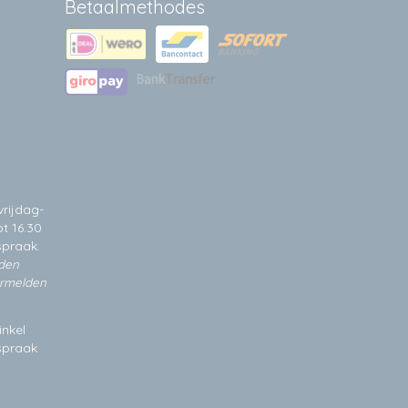
Betaalmethodes
rijdag-
t 16.30
spraak.
jden
ermelden
inkel
fspraak