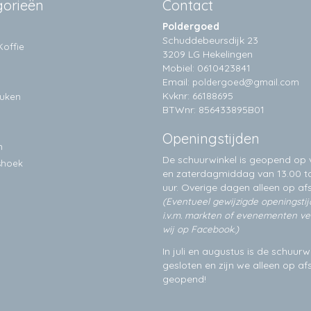
gorieën
Contact
Poldergoed
Schuddebeursdijk 23
Koffie
3209 LG Hekelingen
Mobiel: 0610423841
Email:
poldergoed@gmail.com
Kvknr: 66188695
euken
BTWnr: 856433895B01
Openingstijden
n
De schuurwinkel is geopend op v
shoek
en zaterdagmiddag van 13.00 to
uur. Overige dagen alleen op
af
(Eventueel gewijzigde openingsti
i.v.m. markten of evenementen v
wij op Facebook.)
In juli en augustus is de schuurw
gesloten en zijn we alleen op a
geopend!