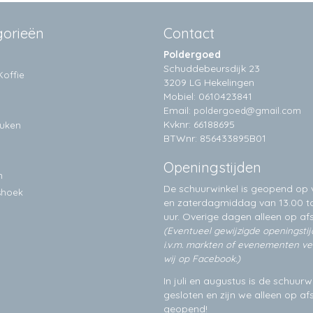
gorieën
Contact
Poldergoed
Schuddebeursdijk 23
Koffie
3209 LG Hekelingen
Mobiel: 0610423841
Email:
poldergoed@gmail.com
Kvknr: 66188695
euken
BTWnr: 856433895B01
Openingstijden
n
De schuurwinkel is geopend op v
shoek
en zaterdagmiddag van 13.00 to
uur. Overige dagen alleen op
af
(Eventueel gewijzigde openingsti
i.v.m. markten of evenementen v
wij op Facebook.)
In juli en augustus is de schuurw
gesloten en zijn we alleen op a
geopend!