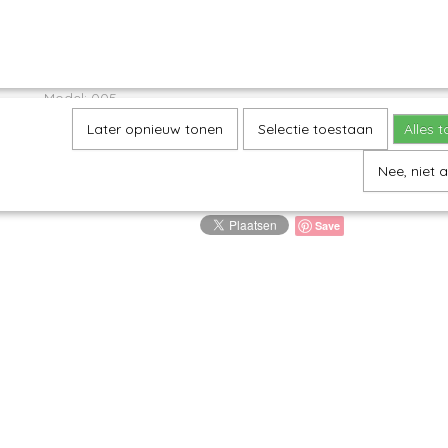
Omschrijving
Farmermok M - Kerst
Model: 005
Later opnieuw tonen
Selectie toestaan
Alles 
Decor: 340X
H 8 cm, Inhoud 240 ml
Nee, niet 
Save