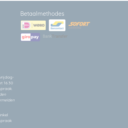
Betaalmethodes
rijdag-
t 16.30
spraak.
jden
ermelden
inkel
fspraak