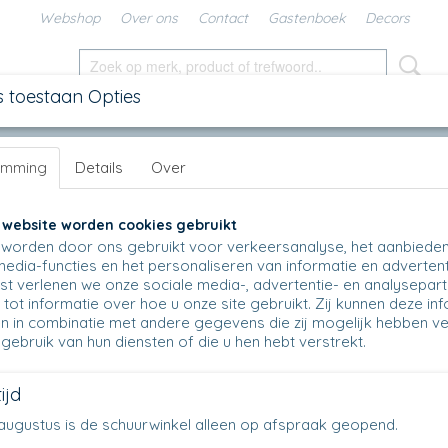
Webshop
Over ons
Contact
Gastenboek
Decors
s toestaan Opties
SCHALEN
IN DE KEUKEN
KANNEN
UNIKAT
DIV
emming
Details
Over
 M
>
005 - Farmermok 240 ml - 340
005 - Farmermok 240 ml - 340
 website worden cookies gebruikt
worden door ons gebruikt voor verkeersanalyse, het aanbiede
€ 12,50
media-functies en het personaliseren van informatie en advertent
(inclusief btw 21%)
t verlenen we onze sociale media-, advertentie- en analysepar
Op voorraad
✓
tot informatie over hoe u onze site gebruikt. Zij kunnen deze in
n in combinatie met andere gegevens die zij mogelijk hebben v
Aantal
gebruik van hun diensten of die u hen hebt verstrekt.
ijd
en augustus is de schuurwinkel alleen op afspraak geopend.
IN WINKELWAGEN