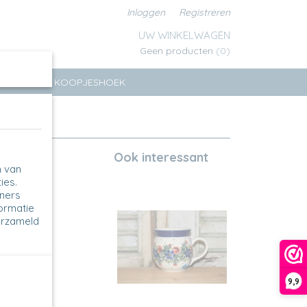
Inloggen
Registreren
UW WINKELWAGEN
Geen producten
(0)
ERSEN
KOOPJESHOEK
Ook interessant
n van
ies.
tners
formatie
erzameld
9,9