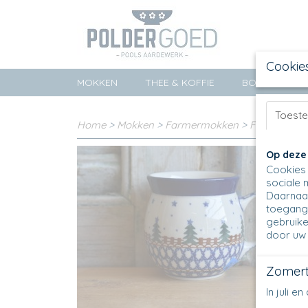
Cookie
MOKKEN
THEE & KOFFIE
BORDEN
Toest
Home
>
Mokken
>
Farmermokken
>
Farmermok
Op deze
Cookies 
sociale 
Daarnaas
toegang 
gebruike
door uw 
Zomert
In juli 