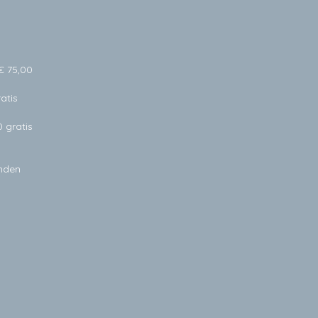
€ 75,00
atis
0 gratis
anden