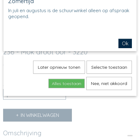
Zomertijd
In juli en augustus is de schuurwinkel alleen op afspraak
geopend.
Ok
236 - Mok groot oor - 3220
€ 14,50
(inclusief btw 21%)
Later opnieuw tonen
Selectie toestaan
Op voorraad
✓
Alles toestaan
Nee, niet akkoord
Aantal
IN WINKELWAGEN
Omschrijving