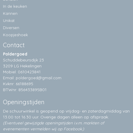
In de keuken
Kannen
Unikat
Diversen
Koopjeshoek
Contact
Poldergoed
Schuddebeursdijk 23
3209 LG Hekelingen
Mobiel: 0610423841
Email:
poldergoed@gmail.com
Kvknr: 66188695
BTWnr: 856433895B01
Openingstijden
De schuurwinkel is geopend op vrijdag- en zaterdagmiddag van
13.00 tot 16.30 uur. Overige dagen alleen op
afspraak.
(Eventueel gewijzigde openingstijden i.v.m. markten of
evenementen vermelden wij op Facebook.)