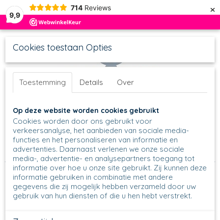
×
714
Reviews
9,9
Cookies toestaan Opties
Toestemming
Details
Over
UW WINKELWAGEN
Inloggen
Registreren
Op deze website worden cookies gebruikt
Geen producten
(0)
Cookies worden door ons gebruikt voor
verkeersanalyse, het aanbieden van sociale media-
functies en het personaliseren van informatie en
Home
>
Mokken
>
Rechte mokken
>
236 - Rechte mok groot
advertenties. Daarnaast verlenen we onze sociale
oor 300 ml
>
236 - Mok groot oor - 3220
media-, advertentie- en analysepartners toegang tot
informatie over hoe u onze site gebruikt. Zij kunnen deze
informatie gebruiken in combinatie met andere
gegevens die zij mogelijk hebben verzameld door uw
gebruik van hun diensten of die u hen hebt verstrekt.