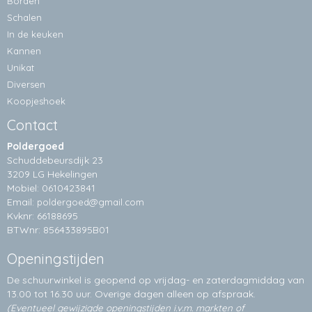
Borden
Schalen
In de keuken
Kannen
Unikat
Diversen
Koopjeshoek
Contact
Poldergoed
Schuddebeursdijk 23
3209 LG Hekelingen
Mobiel: 0610423841
Email:
poldergoed@gmail.com
Kvknr: 66188695
BTWnr: 856433895B01
Openingstijden
De schuurwinkel is geopend op vrijdag- en zaterdagmiddag van
13.00 tot 16.30 uur. Overige dagen alleen op
afspraak.
(Eventueel gewijzigde openingstijden i.v.m. markten of