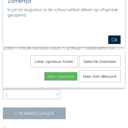
Zomertijd
In juli en augustus is de schuurwinkel alleen op afspraak
geopend.
Ok
236 - Mok groot oor - 2902 - Garden of
Joy
Later opnieuw tonen
Selectie toestaan
€ 14,50
(inclusief btw 21%)
Op voorraad
✓
Alles toestaan
Nee, niet akkoord
Aantal
IN WINKELWAGEN