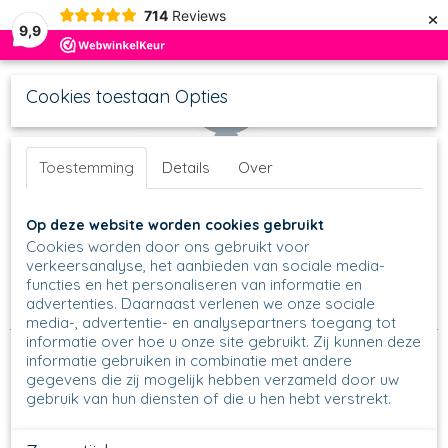
×
714
Reviews
9,9
Cookies toestaan Opties
Toestemming
Details
Over
UW WINKELWAGEN
Inloggen
Registreren
Op deze website worden cookies gebruikt
Geen producten
(0)
Cookies worden door ons gebruikt voor
verkeersanalyse, het aanbieden van sociale media-
functies en het personaliseren van informatie en
Home
>
Mokken
>
Rechte mokken
>
236 - Rechte mok groot
advertenties. Daarnaast verlenen we onze sociale
oor 300 ml
>
236 - Mok groot oor - 2902 - Garden of Joy
media-, advertentie- en analysepartners toegang tot
informatie over hoe u onze site gebruikt. Zij kunnen deze
informatie gebruiken in combinatie met andere
gegevens die zij mogelijk hebben verzameld door uw
gebruik van hun diensten of die u hen hebt verstrekt.