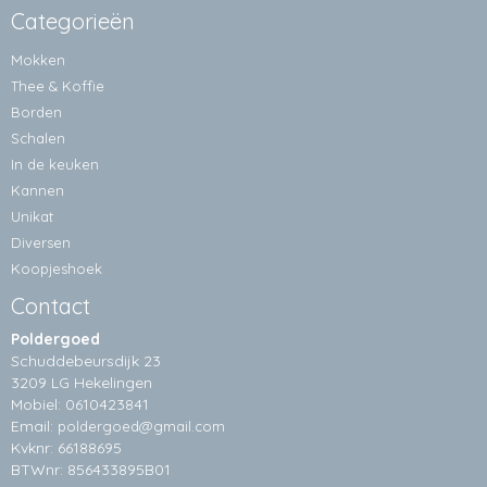
Categorieën
Mokken
Thee & Koffie
Borden
Schalen
In de keuken
Kannen
Unikat
Diversen
Koopjeshoek
Contact
Poldergoed
Schuddebeursdijk 23
3209 LG Hekelingen
Mobiel: 0610423841
Email:
poldergoed@gmail.com
Kvknr: 66188695
BTWnr: 856433895B01