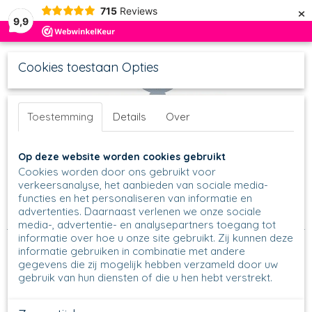
×
715
Reviews
9,9
Cookies toestaan Opties
Toestemming
Details
Over
UW WINKELWAGEN
Inloggen
Registreren
Op deze website worden cookies gebruikt
Geen producten
(0)
Cookies worden door ons gebruikt voor
verkeersanalyse, het aanbieden van sociale media-
functies en het personaliseren van informatie en
Home
>
Schalen
>
Ovale schalen
>
Ovale schaal 351 - 21 x 13
advertenties. Daarnaast verlenen we onze sociale
cm
>
351 - Ovale schaal - 1382 - Pansy
media-, advertentie- en analysepartners toegang tot
informatie over hoe u onze site gebruikt. Zij kunnen deze
informatie gebruiken in combinatie met andere
gegevens die zij mogelijk hebben verzameld door uw
gebruik van hun diensten of die u hen hebt verstrekt.