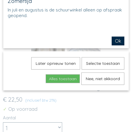
Zomertijd
In juli en augustus is de schuurwinkel alleen op afspraak
geopend.
Ok
Later opnieuw tonen
Selectie toestaan
Alles toestaan
Nee, niet akkoord
351 - Ovale schaal - 1382 - Pansy
€ 22,50
(inclusief btw 21%)
Op voorraad
✓
Aantal