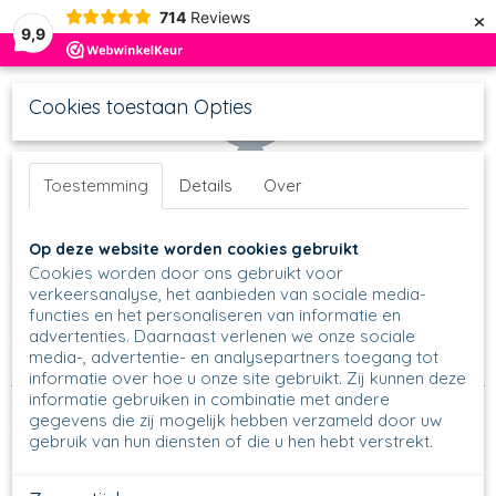
×
714
Reviews
9,9
Cookies toestaan Opties
Toestemming
Details
Over
UW WINKELWAGEN
Inloggen
Registreren
Op deze website worden cookies gebruikt
Geen producten
(0)
Cookies worden door ons gebruikt voor
verkeersanalyse, het aanbieden van sociale media-
functies en het personaliseren van informatie en
Home
>
Schalen
>
Ronde Schalen
>
Hapjes,Tapas & Desserts
advertenties. Daarnaast verlenen we onze sociale
>
Cerealbowl
>
D30 - Cerealbowl
>
D30 - Cerealbowl - 2222 -
media-, advertentie- en analysepartners toegang tot
Lady
informatie over hoe u onze site gebruikt. Zij kunnen deze
informatie gebruiken in combinatie met andere
gegevens die zij mogelijk hebben verzameld door uw
gebruik van hun diensten of die u hen hebt verstrekt.