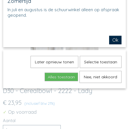
Zomertijd
In juli en augustus is de schuurwinkel alleen op afspraak
geopend.
Ok
Later opnieuw tonen
Selectie toestaan
Alles toestaan
Nee, niet akkoord
D30 - Cerealbowl - 2222 - Lady
€ 23,95
(inclusief btw 21%)
Op voorraad
✓
Aantal