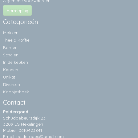
Algemene voorwaarden
Herroeping
Categorieën
Mokken
Thee & Koffie
Borden
Schalen
In de keuken
Kannen
Unikat
Diversen
Koopjeshoek
Contact
Poldergoed
Schuddebeursdijk 23
3209 LG Hekelingen
Mobiel: 0610423841
Email:
poldergoed@gmail.com