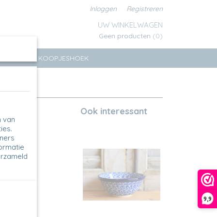
Inloggen
Registreren
UW WINKELWAGEN
Geen producten
(0)
ERSEN
KOOPJESHOEK
Ook interessant
n van
ies.
tners
formatie
erzameld
9,9