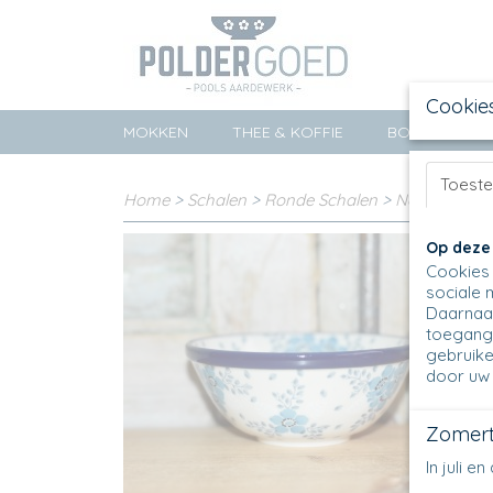
Cookie
MOKKEN
THEE & KOFFIE
BORDEN
Toest
Home
>
Schalen
>
Ronde Schalen
>
Nestschalen
Op deze
Cookies 
sociale 
Daarnaas
toegang 
gebruike
door uw 
Zomert
In juli 