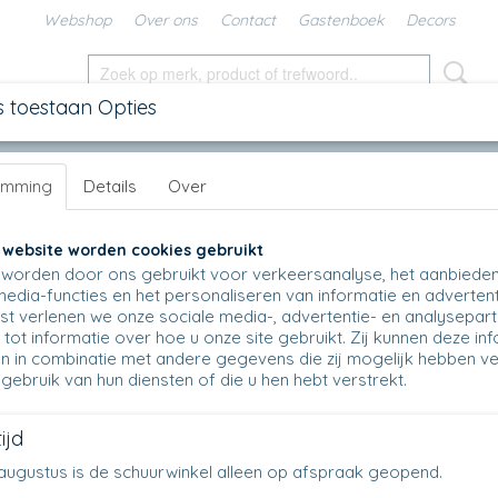
Webshop
Over ons
Contact
Gastenboek
Decors
s toestaan Opties
SCHALEN
IN DE KEUKEN
KANNEN
UNIKAT
DIV
emming
Details
Over
>
Nestschaal 556 - Ø 12,5 cm
>
556 - Nestschaaltje - 2495 - Frost
556 - Nestschaaltje - 2495 - Frost
 website worden cookies gebruikt
worden door ons gebruikt voor verkeersanalyse, het aanbiede
€ 12,95
media-functies en het personaliseren van informatie en advertent
(inclusief btw 21%)
t verlenen we onze sociale media-, advertentie- en analysepar
Op voorraad
✓
tot informatie over hoe u onze site gebruikt. Zij kunnen deze in
n in combinatie met andere gegevens die zij mogelijk hebben v
Aantal
gebruik van hun diensten of die u hen hebt verstrekt.
ijd
en augustus is de schuurwinkel alleen op afspraak geopend.
IN WINKELWAGEN