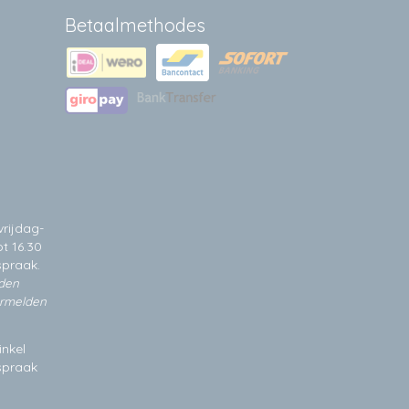
Betaalmethodes
rijdag-
t 16.30
spraak.
jden
ermelden
inkel
fspraak