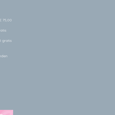
€ 75,00
atis
0 gratis
anden