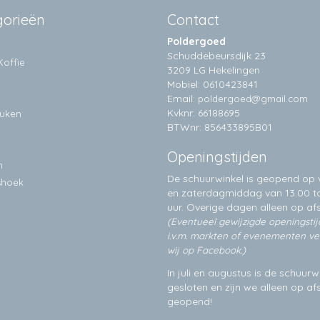
gorieën
Contact
Poldergoed
Schuddebeursdijk 23
Koffie
3209 LG Hekelingen
Mobiel: 0610423841
Email:
poldergoed@gmail.com
Kvknr: 66188695
euken
BTWnr: 856433895B01
Openingstijden
n
De schuurwinkel is geopend op v
shoek
en zaterdagmiddag van 13.00 to
uur. Overige dagen alleen op
af
(Eventueel gewijzigde openingsti
i.v.m. markten of evenementen v
wij op Facebook.)
In juli en augustus is de schuurw
gesloten en zijn we alleen op a
geopend!