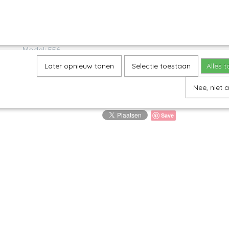
Omschrijving
Nestschaal - Frost
Model: 556
Decor: 2495X
Later opnieuw tonen
Selectie toestaan
Alles 
H 5 cm, Ø 12,5 cm
Nee, niet 
Save