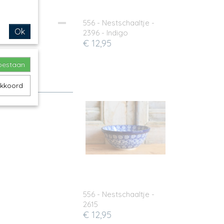
556 - Nestschaaltje -
Ok
2396 - Indigo
€ 12,95
toestaan
akkoord
556 - Nestschaaltje -
2615
€ 12,95