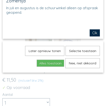
Zomertijd
In juli en augustus is de schuurwinkel alleen op afspraak
geopend.
Ok
Later opnieuw tonen
Selectie toestaan
Alles toestaan
Nee, niet akkoord
558 - Nestschaaltje - 3427
€ 11,50
(inclusief btw 21%)
Op voorraad
✓
Aantal