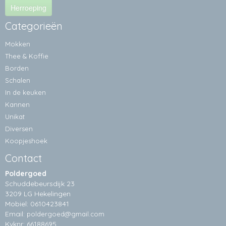
Herroeping
Categorieën
Mokken
Thee & Koffie
Borden
Schalen
In de keuken
Kannen
Unikat
Diversen
Koopjeshoek
Contact
Poldergoed
Schuddebeursdijk 23
3209 LG Hekelingen
Mobiel: 0610423841
Email:
poldergoed@gmail.com
Kvknr: 66188695