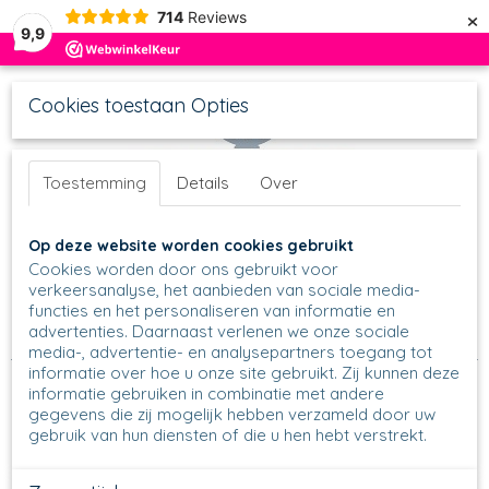
×
714
Reviews
9,9
Cookies toestaan Opties
Toestemming
Details
Over
UW WINKELWAGEN
Inloggen
Registreren
Op deze website worden cookies gebruikt
Geen producten
(0)
Cookies worden door ons gebruikt voor
verkeersanalyse, het aanbieden van sociale media-
functies en het personaliseren van informatie en
Home
>
Schalen
>
Ronde Schalen
>
Nestschalen
>
Nestschaal
advertenties. Daarnaast verlenen we onze sociale
558 - Ø 10 cm
>
558 - Nestschaaltje - 3427
media-, advertentie- en analysepartners toegang tot
informatie over hoe u onze site gebruikt. Zij kunnen deze
informatie gebruiken in combinatie met andere
gegevens die zij mogelijk hebben verzameld door uw
gebruik van hun diensten of die u hen hebt verstrekt.