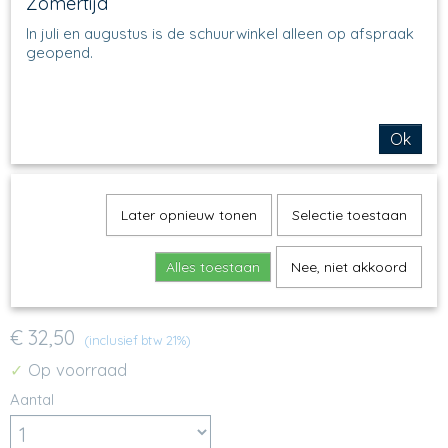
Zomertijd
In juli en augustus is de schuurwinkel alleen op afspraak
geopend.
Ok
Later opnieuw tonen
Selectie toestaan
Alles toestaan
Nee, niet akkoord
57 - Nestschaal - 1359
€ 32,50
(inclusief btw 21%)
Op voorraad
✓
Aantal