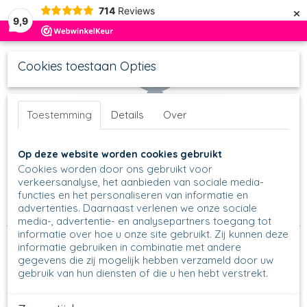
×
714
Reviews
9,9
Cookies toestaan Opties
Toestemming
Details
Over
UW WINKELWAGEN
Inloggen
Registreren
Op deze website worden cookies gebruikt
Geen producten
(0)
Cookies worden door ons gebruikt voor
verkeersanalyse, het aanbieden van sociale media-
functies en het personaliseren van informatie en
Home
>
Schalen
>
Ronde Schalen
>
Nestschalen
>
Nestschaal
advertenties. Daarnaast verlenen we onze sociale
57 - Ø 19.5 cm
>
57 - Nestschaal - 1359
media-, advertentie- en analysepartners toegang tot
informatie over hoe u onze site gebruikt. Zij kunnen deze
informatie gebruiken in combinatie met andere
gegevens die zij mogelijk hebben verzameld door uw
gebruik van hun diensten of die u hen hebt verstrekt.