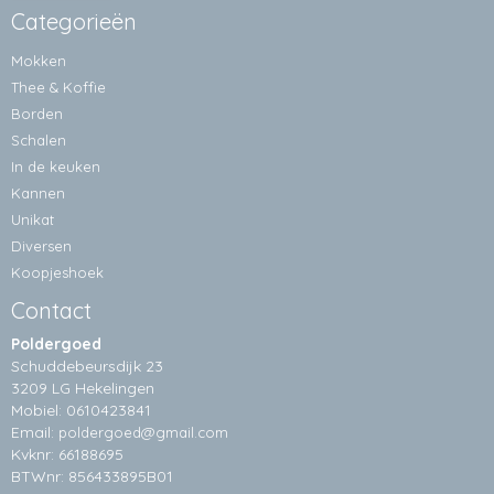
Categorieën
Mokken
Thee & Koffie
Borden
Schalen
In de keuken
Kannen
Unikat
Diversen
Koopjeshoek
Contact
Poldergoed
Schuddebeursdijk 23
3209 LG Hekelingen
Mobiel: 0610423841
Email:
poldergoed@gmail.com
Kvknr: 66188695
BTWnr: 856433895B01