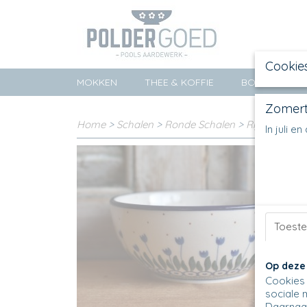
Cookie
MOKKEN
THEE & KOFFIE
BORDEN
Zomert
Home
>
Schalen
>
Ronde Schalen
>
Rijstbowl & 
In juli 
Toest
Op deze
Cookies 
sociale 
Daarnaas