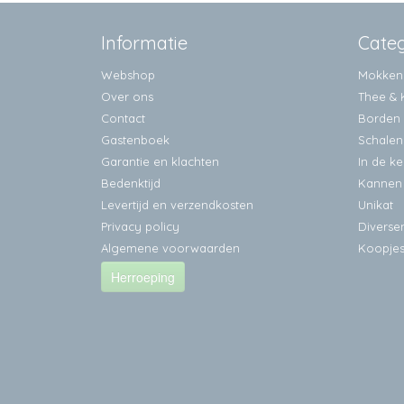
Informatie
Cate
Webshop
Mokken
Over ons
Thee & 
Contact
Borden
Gastenboek
Schalen
Garantie en klachten
In de k
Bedenktijd
Kannen
Levertijd en verzendkosten
Unikat
Privacy policy
Diverse
Algemene voorwaarden
Koopje
Herroeping