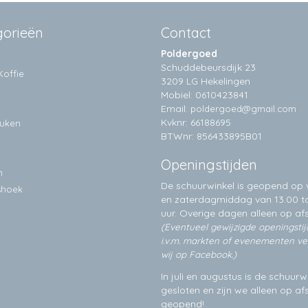
gorieën
Contact
Poldergoed
Schuddebeursdijk 23
Koffie
3209 LG Hekelingen
Mobiel: 0610423841
Email:
poldergoed@gmail.com
Kvknr: 66188695
euken
BTWnr: 856433895B01
Openingstijden
n
De schuurwinkel is geopend op v
shoek
en zaterdagmiddag van 13.00 to
uur. Overige dagen alleen op
af
(Eventueel gewijzigde openingsti
i.v.m. markten of evenementen v
wij op Facebook.)
In juli en augustus is de schuurw
gesloten en zijn we alleen op a
geopend!