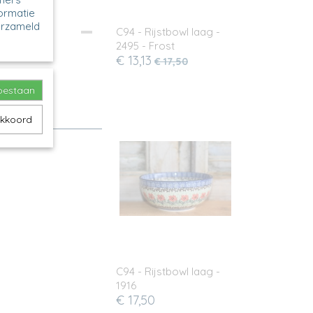
formatie
erzameld
C94 - Rijstbowl laag -
2495 - Frost
€ 13,13
€ 17,50
toestaan
akkoord
C94 - Rijstbowl laag -
1916
€ 17,50