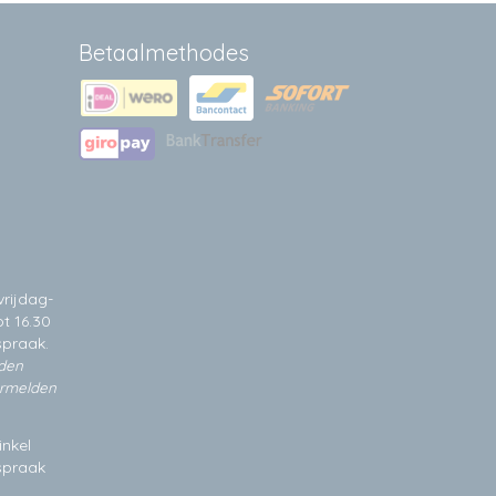
Betaalmethodes
rijdag-
t 16.30
spraak.
jden
ermelden
inkel
fspraak