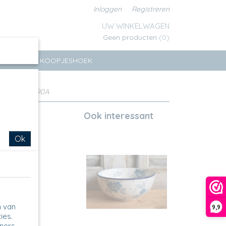
Inloggen
Registreren
UW WINKELWAGEN
Geen producten
(0)
ERSEN
KOOPJESHOEK
owl laag - 490A
Ook interessant
Ok
n van
9,9
ies.
tners