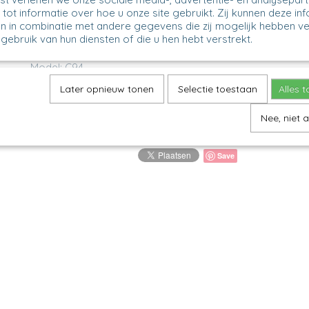
tot informatie over hoe u onze site gebruikt. Zij kunnen deze in
Omschrijving
n in combinatie met andere gegevens die zij mogelijk hebben v
gebruik van hun diensten of die u hen hebt verstrekt.
Rijstbowl laag
Model: C94
Decor: 490AX
Later opnieuw tonen
Selectie toestaan
Alles 
H 6 cm, Ø 14 cm
Nee, niet 
Save