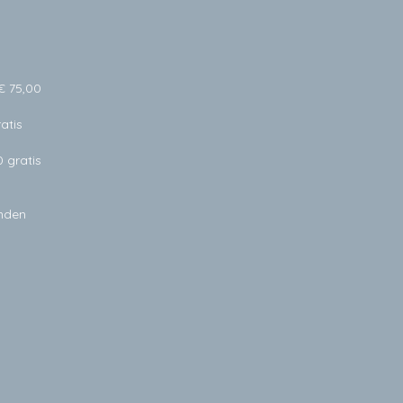
€ 75,00
atis
0 gratis
anden