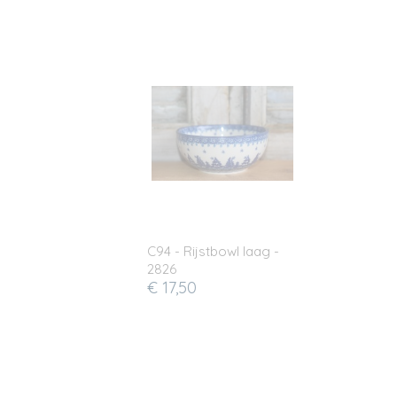
C94 - Rijstbowl laag -
2826
€ 17,50