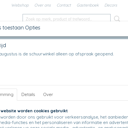
Webshop
Over ons
Contact
Gastenboek
Decors
s toestaan Opties
SCHALEN
IN DE KEUKEN
KANNEN
UNIKAT
DIV
ijd
Bowl on foot
>
Rijstbowl overig
>
C94 Rijstbowl Laag
>
C94 - Rijstb
en augustus is de schuurwinkel alleen op afspraak geopend.
C94 - Rijstbowl laag - 490A
€ 17,50
(inclusief btw 21%)
Op voorraad
✓
Aantal
emming
Details
Over
 website worden cookies gebruikt
worden door ons gebruikt voor verkeersanalyse, het aanbiede
media-functies en het personaliseren van informatie en advertent
IN WINKELWAGEN
t verlenen we onze sociale media-, advertentie- en analysepar