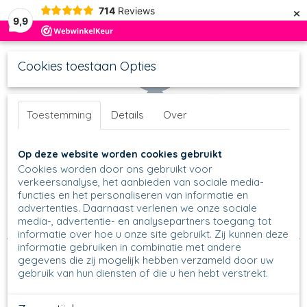
×
714
Reviews
9,9
Cookies toestaan Opties
Toestemming
Details
Over
UW WINKELWAGEN
Inloggen
Registreren
Op deze website worden cookies gebruikt
Geen producten
(0)
Cookies worden door ons gebruikt voor
verkeersanalyse, het aanbieden van sociale media-
functies en het personaliseren van informatie en
Home
>
Schalen
>
Ronde Schalen
>
Salad Bowl & Ramekin
>
advertenties. Daarnaast verlenen we onze sociale
Salad Bowl / Ramekin - 209 - Ø 16 cm
>
209 - Salad Bowl /
media-, advertentie- en analysepartners toegang tot
Ramekin - 70A - Blue Eyes
informatie over hoe u onze site gebruikt. Zij kunnen deze
informatie gebruiken in combinatie met andere
gegevens die zij mogelijk hebben verzameld door uw
gebruik van hun diensten of die u hen hebt verstrekt.