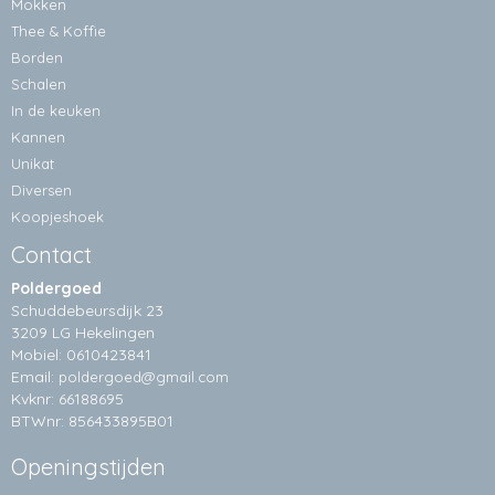
Mokken
Thee & Koffie
Borden
Schalen
In de keuken
Kannen
Unikat
Diversen
Koopjeshoek
Contact
Poldergoed
Schuddebeursdijk 23
3209 LG Hekelingen
Mobiel: 0610423841
Email:
poldergoed@gmail.com
Kvknr: 66188695
BTWnr: 856433895B01
Openingstijden