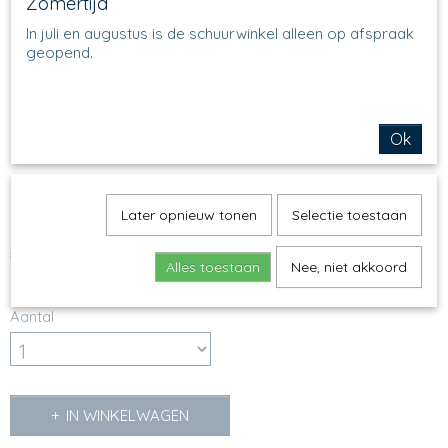
Zomertijd
In juli en augustus is de schuurwinkel alleen op afspraak
geopend.
Ok
209 - Salad Bowl / Ramekin - 70A - Blue
Eyes
Later opnieuw tonen
Selectie toestaan
€ 21,95
(inclusief btw 21%)
Alles toestaan
Nee, niet akkoord
Op voorraad
✓
Aantal
IN WINKELWAGEN