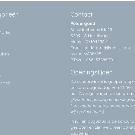
gorieën
Contact
Poldergoed
Schuddebeursdijk 23
Koffie
3209 LG Hekelingen
Mobiel: 0610423841
Email:
poldergoed@gmail.com
Kvknr: 66188695
euken
BTWnr: 856433895B01
Openingstijden
n
De schuurwinkel is geopend op v
shoek
en zaterdagmiddag van 13.00 to
uur. Overige dagen alleen op
af
(Eventueel gewijzigde openingsti
i.v.m. markten of evenementen v
wij op Facebook.)
In juli en augustus is de schuurw
gesloten en zijn we alleen op a
geopend!