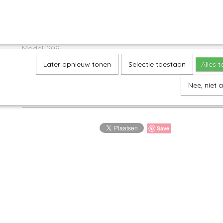
Omschrijving
Salad Bowl / Ramekin
Model: 209
Decor: 2830X
Later opnieuw tonen
Selectie toestaan
Alles 
H 6,5 cm, Ø 16 cm
Nee, niet 
Handig schaaltje voor een kleine salade, rauwkost of zou
Save