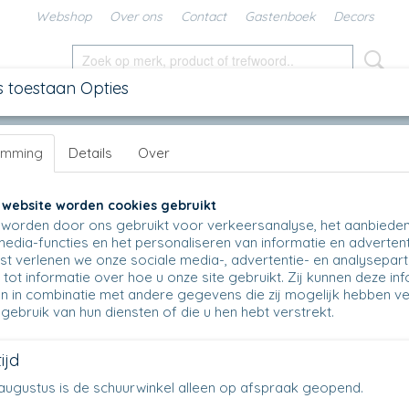
Webshop
Over ons
Contact
Gastenboek
Decors
s toestaan Opties
SCHALEN
IN DE KEUKEN
KANNEN
UNIKAT
DIV
emming
Details
Over
& Ramekin
>
Salad Bowl / Ramekin - 209 - Ø 16 cm
>
209 - Salad 
209 - Salad Bowl / Ramekin - 2830
 website worden cookies gebruikt
worden door ons gebruikt voor verkeersanalyse, het aanbiede
€ 22,50
media-functies en het personaliseren van informatie en advertent
(inclusief btw 21%)
t verlenen we onze sociale media-, advertentie- en analysepar
Op voorraad
✓
tot informatie over hoe u onze site gebruikt. Zij kunnen deze in
n in combinatie met andere gegevens die zij mogelijk hebben v
Aantal
gebruik van hun diensten of die u hen hebt verstrekt.
ijd
en augustus is de schuurwinkel alleen op afspraak geopend.
IN WINKELWAGEN