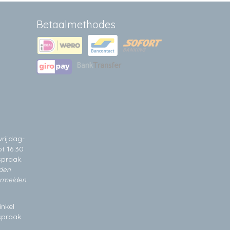
Betaalmethodes
rijdag-
t 16.30
spraak.
jden
ermelden
inkel
fspraak