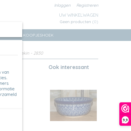
Inloggen
Registreren
UW WINKELWAGEN
Geen producten
(0)
ERSEN
KOOPJESHOEK
Bowl / Ramekin - 2830
Ook interessant
n van
ies.
tners
formatie
erzameld
9,9