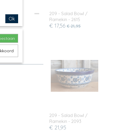
209 - Salad Bowl /
Ok
Ramekin - 2615
€ 17,56
€ 21,95
toestaan
akkoord
tjes
209 - Salad Bowl /
Ramekin - 2093
€ 21,95