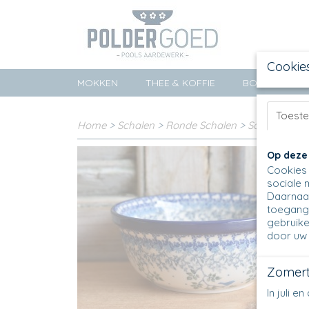
Cookie
MOKKEN
THEE & KOFFIE
BORDEN
Toest
Home
>
Schalen
>
Ronde Schalen
>
Salad Bowl 
Op deze
Cookies 
sociale 
Daarnaas
toegang 
gebruike
door uw 
Zomert
In juli 