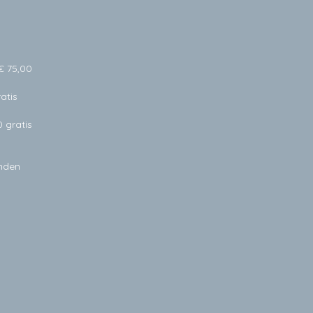
€ 75,00
atis
0 gratis
anden