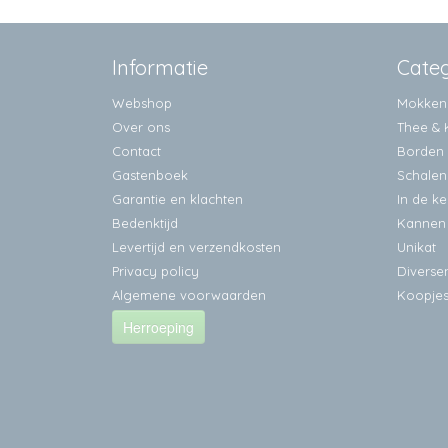
Informatie
Cate
Webshop
Mokken
Over ons
Thee & 
Contact
Borden
Gastenboek
Schalen
Garantie en klachten
In de k
Bedenktijd
Kannen
Levertijd en verzendkosten
Unikat
Privacy policy
Diverse
Algemene voorwaarden
Koopje
Herroeping