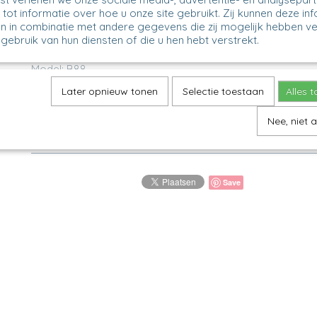
tot informatie over hoe u onze site gebruikt. Zij kunnen deze in
Omschrijving
n in combinatie met andere gegevens die zij mogelijk hebben v
gebruik van hun diensten of die u hen hebt verstrekt.
Serving Bowl - Teadip
Model: B88
Decor: 2615X
Later opnieuw tonen
Selectie toestaan
Alles 
H 3 cm, Ø 9 cm
Nee, niet 
Handige schaaltjes voor je theezakje, olijfjes, tapenade o
Save