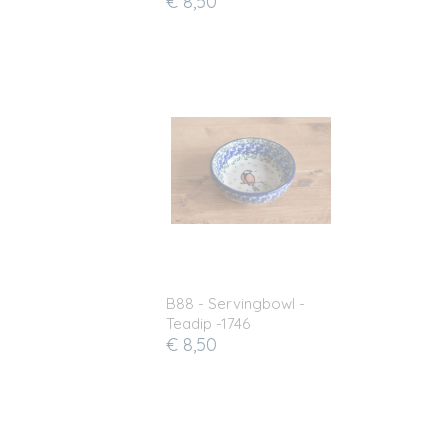
€ 8,50
B88 - Servingbowl -
Teadip -1746
€ 8,50