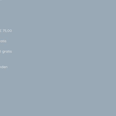
€ 75,00
atis
0 gratis
anden