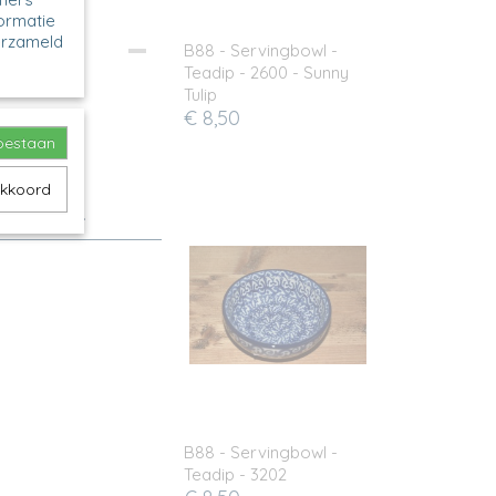
formatie
erzameld
B88 - Servingbowl -
Teadip - 2600 - Sunny
Tulip
€ 8,50
toestaan
akkoord
f dipsausje.
B88 - Servingbowl -
Teadip - 3202