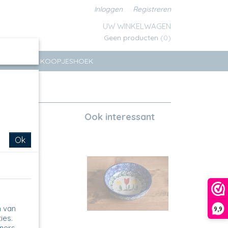
Inloggen
Registreren
UW WINKELWAGEN
Geen producten
(0)
ERSEN
KOOPJESHOEK
Ook interessant
Ok
n van
9,9
ies.
tners