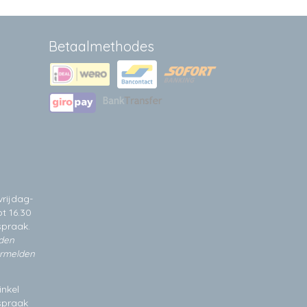
Betaalmethodes
rijdag-
t 16.30
spraak.
jden
ermelden
inkel
fspraak