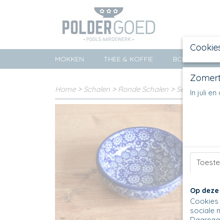
Cookie
MOKKEN
THEE & KOFFIE
BORDEN
Zomert
Home
>
Schalen
>
Ronde Schalen
>
Serving Bowl
In juli 
Toest
Op deze
Cookies 
sociale 
Daarnaas