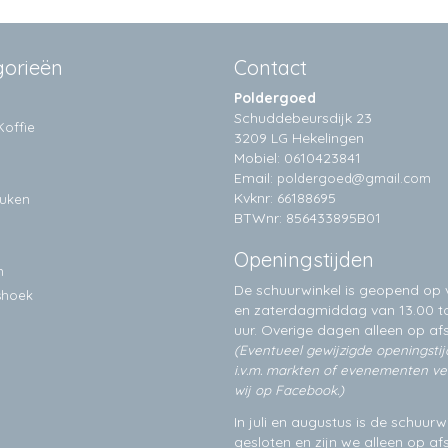
gorieën
Contact
Poldergoed
Schuddebeursdijk 23
Koffie
3209 LG Hekelingen
Mobiel: 0610423841
Email:
poldergoed@gmail.com
Kvknr: 66188695
euken
BTWnr: 856433895B01
Openingstijden
n
De schuurwinkel is geopend op v
shoek
en zaterdagmiddag van 13.00 to
uur. Overige dagen alleen op
af
(Eventueel gewijzigde openingsti
i.v.m. markten of evenementen v
wij op Facebook.)
In juli en augustus is de schuurw
gesloten en zijn we alleen op a