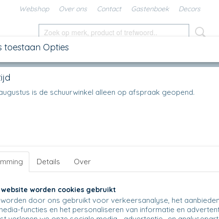
Webshop
Over ons
Contact
Gastenboek
Decors
s toestaan Opties
SCHALEN
IN DE KEUKEN
KANNEN
UNIKAT
DIV
ijd
s
>
Serving Bowl B88 - Ø 9 cm
>
B88 - Servingbowl - Teadip - 2615
en augustus is de schuurwinkel alleen op afspraak geopend.
B88 - Servingbowl - Teadip - 2615
€ 8,50
(inclusief btw 21%)
Op voorraad
✓
Aantal
emming
Details
Over
 website worden cookies gebruikt
worden door ons gebruikt voor verkeersanalyse, het aanbiede
media-functies en het personaliseren van informatie en advertent
IN WINKELWAGEN
t verlenen we onze sociale media-, advertentie- en analysepar