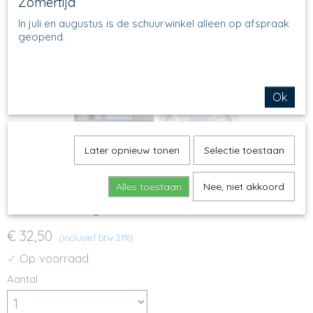
Zomertijd
In juli en augustus is de schuurwinkel alleen op afspraak
geopend.
Ok
Later opnieuw tonen
Selectie toestaan
Alles toestaan
Nee, niet akkoord
B91 - Servingbowl - 1675
€ 32,50
(inclusief btw 21%)
Op voorraad
✓
Aantal