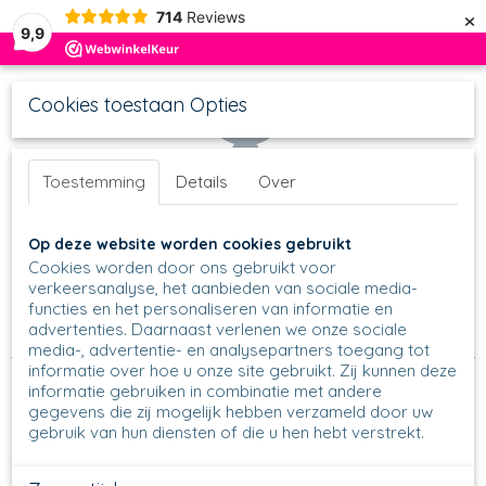
×
714
Reviews
9,9
Cookies toestaan Opties
Toestemming
Details
Over
UW WINKELWAGEN
Inloggen
Registreren
Op deze website worden cookies gebruikt
Geen producten
(0)
Cookies worden door ons gebruikt voor
verkeersanalyse, het aanbieden van sociale media-
functies en het personaliseren van informatie en
Home
>
Schalen
>
Ronde Schalen
>
Serving Bowls
>
advertenties. Daarnaast verlenen we onze sociale
Servingbowl B91 - Ø 22,5 cm
>
B91 - Servingbowl - 1675
media-, advertentie- en analysepartners toegang tot
informatie over hoe u onze site gebruikt. Zij kunnen deze
informatie gebruiken in combinatie met andere
gegevens die zij mogelijk hebben verzameld door uw
gebruik van hun diensten of die u hen hebt verstrekt.