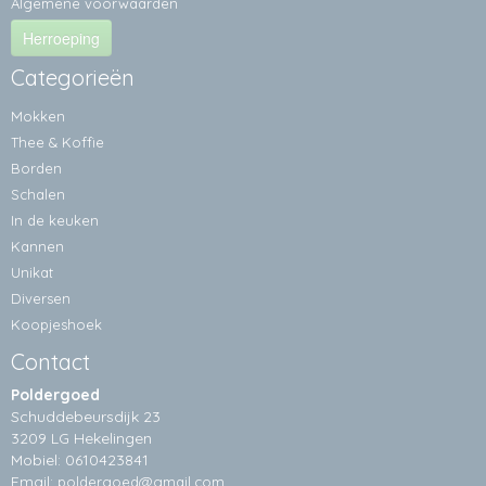
Algemene voorwaarden
Herroeping
Categorieën
Mokken
Thee & Koffie
Borden
Schalen
In de keuken
Kannen
Unikat
Diversen
Koopjeshoek
Contact
Poldergoed
Schuddebeursdijk 23
3209 LG Hekelingen
Mobiel: 0610423841
Email:
poldergoed@gmail.com