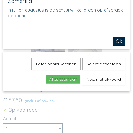
Zomertijd
In juli en augustus is de schuurwinkel alleen op afspraak
geopend.
Ok
Later opnieuw tonen
Selectie toestaan
Alles toestaan
Nee, niet akkoord
C36 - Servingbowl - 1439
€ 57,50
(inclusief btw 21%)
Op voorraad
✓
Aantal