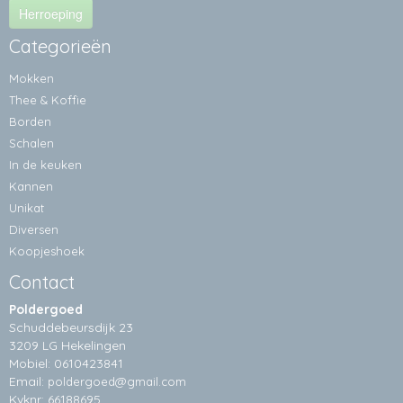
Herroeping
Categorieën
Mokken
Thee & Koffie
Borden
Schalen
In de keuken
Kannen
Unikat
Diversen
Koopjeshoek
Contact
Poldergoed
Schuddebeursdijk 23
3209 LG Hekelingen
Mobiel: 0610423841
Email:
poldergoed@gmail.com
Kvknr: 66188695