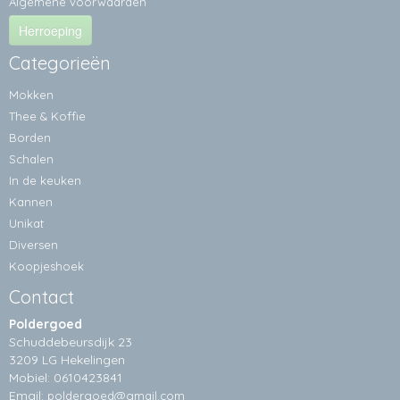
Algemene voorwaarden
Herroeping
Categorieën
Mokken
Thee & Koffie
Borden
Schalen
In de keuken
Kannen
Unikat
Diversen
Koopjeshoek
Contact
Poldergoed
Schuddebeursdijk 23
3209 LG Hekelingen
Mobiel: 0610423841
Email:
poldergoed@gmail.com