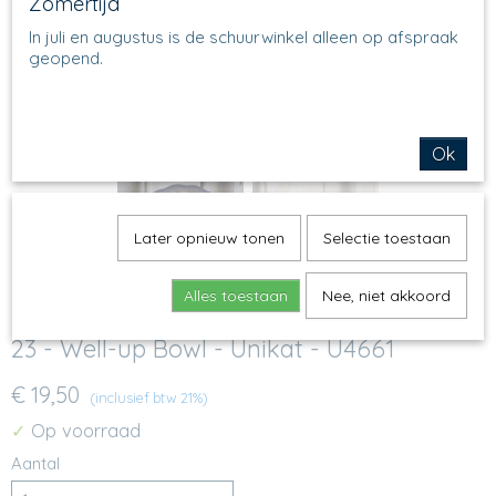
Zomertijd
In juli en augustus is de schuurwinkel alleen op afspraak
geopend.
Ok
Later opnieuw tonen
Selectie toestaan
Alles toestaan
Nee, niet akkoord
23 - Well-up Bowl - Unikat - U4661
€ 19,50
(inclusief btw 21%)
Op voorraad
✓
Aantal