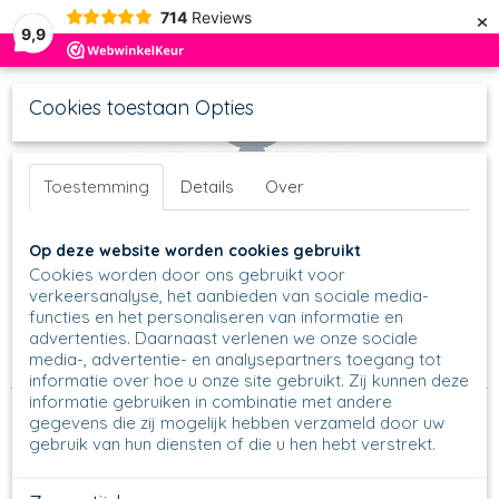
×
714
Reviews
9,9
Cookies toestaan Opties
Toestemming
Details
Over
UW WINKELWAGEN
Inloggen
Registreren
Op deze website worden cookies gebruikt
Geen producten
(0)
Cookies worden door ons gebruikt voor
verkeersanalyse, het aanbieden van sociale media-
functies en het personaliseren van informatie en
Home
>
Schalen
>
Ronde Schalen
>
Well-up Bowl
>
23 - Well-
advertenties. Daarnaast verlenen we onze sociale
up bowl H 4,5 cm, Ø 12 cm
>
23 - Well-up Bowl - Unikat -
media-, advertentie- en analysepartners toegang tot
U4661
informatie over hoe u onze site gebruikt. Zij kunnen deze
informatie gebruiken in combinatie met andere
gegevens die zij mogelijk hebben verzameld door uw
gebruik van hun diensten of die u hen hebt verstrekt.