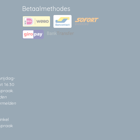
Betaalmethodes
rijdag-
t 16.30
spraak.
jden
ermelden
inkel
fspraak