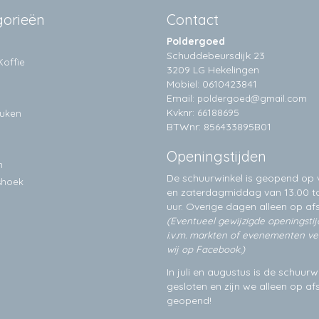
gorieën
Contact
Poldergoed
Schuddebeursdijk 23
Koffie
3209 LG Hekelingen
Mobiel: 0610423841
Email:
poldergoed@gmail.com
Kvknr: 66188695
euken
BTWnr: 856433895B01
Openingstijden
n
De schuurwinkel is geopend op v
shoek
en zaterdagmiddag van 13.00 to
uur. Overige dagen alleen op
af
(Eventueel gewijzigde openingsti
i.v.m. markten of evenementen v
wij op Facebook.)
In juli en augustus is de schuurw
gesloten en zijn we alleen op a
geopend!