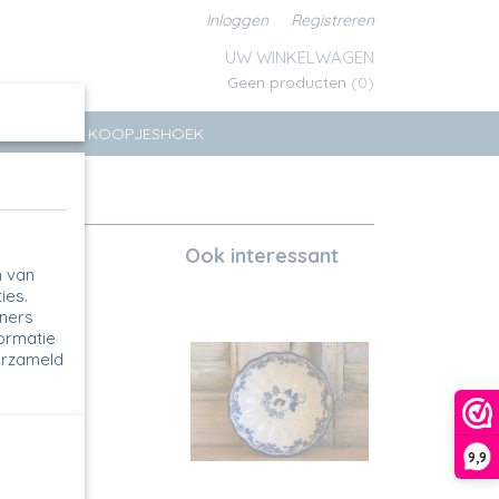
Inloggen
Registreren
UW WINKELWAGEN
Geen producten
(0)
ERSEN
KOOPJESHOEK
Ook interessant
n van
ies.
tners
formatie
erzameld
9,9