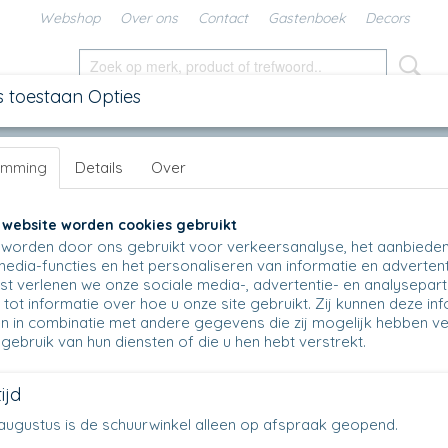
Webshop
Over ons
Contact
Gastenboek
Decors
s toestaan Opties
SCHALEN
IN DE KEUKEN
KANNEN
UNIKAT
DIV
emming
Details
Over
>
23 - Well-up bowl H 4,5 cm, Ø 12 cm
>
23 - Well-up Bowl - 2128
23 - Well-up Bowl - 2128
 website worden cookies gebruikt
worden door ons gebruikt voor verkeersanalyse, het aanbiede
€ 13,25
media-functies en het personaliseren van informatie en advertent
(inclusief btw 21%)
t verlenen we onze sociale media-, advertentie- en analysepar
Op voorraad
✓
tot informatie over hoe u onze site gebruikt. Zij kunnen deze in
n in combinatie met andere gegevens die zij mogelijk hebben v
Aantal
gebruik van hun diensten of die u hen hebt verstrekt.
ijd
en augustus is de schuurwinkel alleen op afspraak geopend.
IN WINKELWAGEN