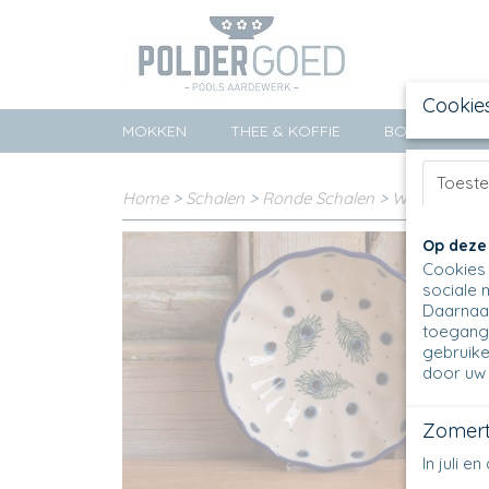
Cookie
MOKKEN
THEE & KOFFIE
BORDEN
Toest
Home
>
Schalen
>
Ronde Schalen
>
Well-up Bowl
Op deze
Cookies 
sociale 
Daarnaas
toegang 
gebruike
door uw 
Zomert
In juli 