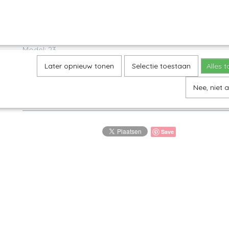
Omschrijving
Well-up Bowl
Model: 23
Decor: 2128X
Later opnieuw tonen
Selectie toestaan
Alles 
H 4,5 cm, Ø 12 cm
Nee, niet 
Leuk schaaltje met geschulpte rand voor nootjes, tapas e
Save