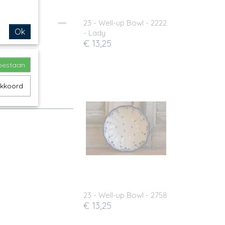
23 - Well-up Bowl - 2222
Ok
- Lady
€ 13,25
toestaan
akkoord
.d.
23 - Well-up Bowl - 2758
€ 13,25