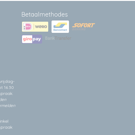
Betaalmethodes
rijdag-
t 16.30
spraak.
jden
ermelden
inkel
fspraak