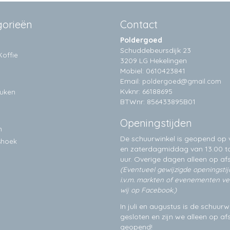
gorieën
Contact
Poldergoed
Schuddebeursdijk 23
Koffie
3209 LG Hekelingen
Mobiel: 0610423841
Email:
poldergoed@gmail.com
Kvknr: 66188695
euken
BTWnr: 856433895B01
Openingstijden
n
De schuurwinkel is geopend op v
shoek
en zaterdagmiddag van 13.00 to
uur. Overige dagen alleen op
af
(Eventueel gewijzigde openingsti
i.v.m. markten of evenementen v
wij op Facebook.)
In juli en augustus is de schuurw
gesloten en zijn we alleen op a
geopend!