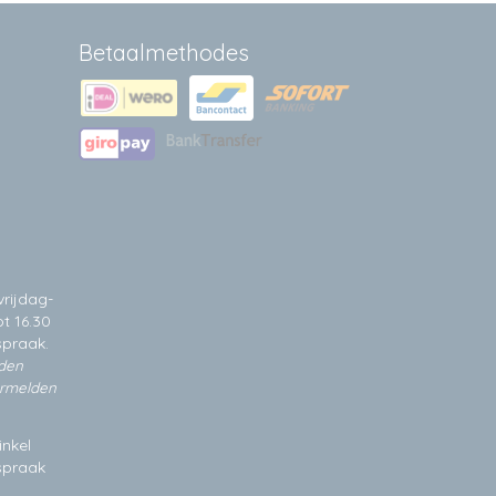
Betaalmethodes
rijdag-
t 16.30
spraak.
jden
ermelden
inkel
fspraak