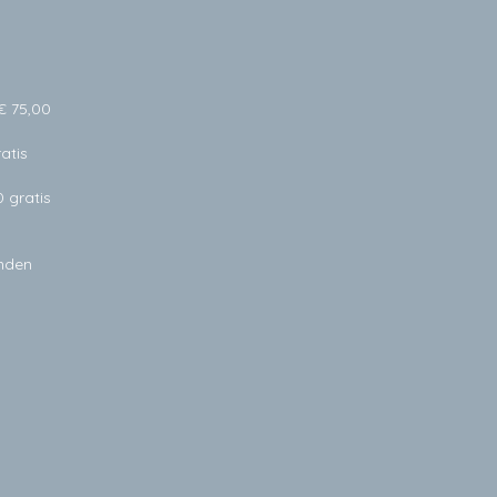
€ 75,00
atis
0 gratis
anden