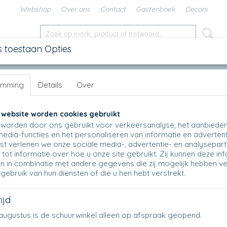
Webshop
Over ons
Contact
Gastenboek
Decors
s toestaan Opties
SCHALEN
IN DE KEUKEN
KANNEN
UNIKAT
DIV
emming
Details
Over
icheschaal
>
636 Quicheschaal L
>
636 - Quicheschaal L - 1975
636 - Quicheschaal L - 1975
 website worden cookies gebruikt
worden door ons gebruikt voor verkeersanalyse, het aanbiede
€ 48,50
media-functies en het personaliseren van informatie en advertent
(inclusief btw 21%)
t verlenen we onze sociale media-, advertentie- en analysepar
Op voorraad
✓
tot informatie over hoe u onze site gebruikt. Zij kunnen deze in
n in combinatie met andere gegevens die zij mogelijk hebben v
Aantal
gebruik van hun diensten of die u hen hebt verstrekt.
ijd
en augustus is de schuurwinkel alleen op afspraak geopend.
IN WINKELWAGEN