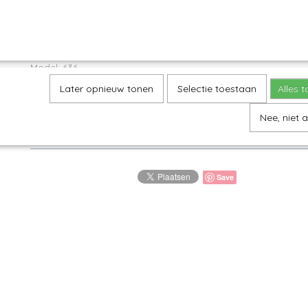
Omschrijving
Quicheschaal L
Model: 636
Later opnieuw tonen
Selectie toestaan
Alles 
Decor: 1975X
H 5,5 cm, Ø 25,5 cm
Nee, niet 
Prachtige schaal voor het bakken van een Quiche of hartige 
Save