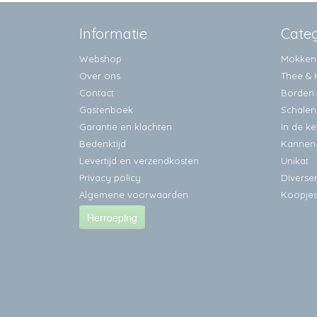
Informatie
Cate
Webshop
Mokken
Over ons
Thee & 
Contact
Borden
Gastenboek
Schalen
Garantie en klachten
In de k
Bedenktijd
Kannen
Levertijd en verzendkosten
Unikat
Privacy policy
Diverse
Algemene voorwaarden
Koopje
Herroeping