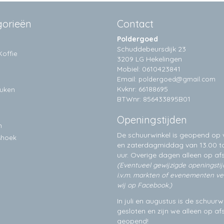
gorieën
Contact
Poldergoed
Schuddebeursdijk 23
Koffie
3209 LG Hekelingen
Mobiel: 0610423841
Email:
poldergoed@gmail.com
Kvknr: 66188695
euken
BTWnr: 856433895B01
Openingstijden
n
De schuurwinkel is geopend op v
shoek
en zaterdagmiddag van 13.00 to
uur. Overige dagen alleen op
af
(Eventueel gewijzigde openingsti
i.v.m. markten of evenementen v
wij op Facebook.)
In juli en augustus is de schuurw
gesloten en zijn we alleen op a
geopend!