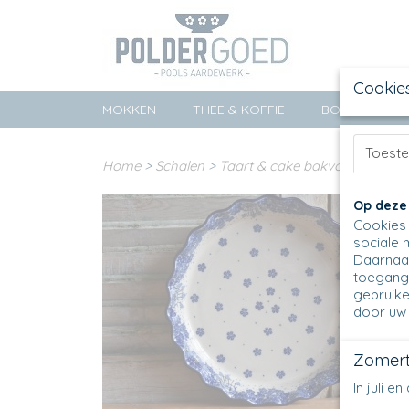
Cookie
MOKKEN
THEE & KOFFIE
BORDEN
Toest
Home
>
Schalen
>
Taart & cake bakvormen
>
Qu
Op deze
Cookies 
sociale 
Daarnaas
toegang 
gebruike
door uw 
Zomert
In juli 