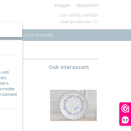
Inloggen
Registreren
UW WINKELWAGEN
Geen producten
(0)
ERSEN
KOOPJESHOEK
Ook interessant
n van
ies.
tners
formatie
erzameld
9,9