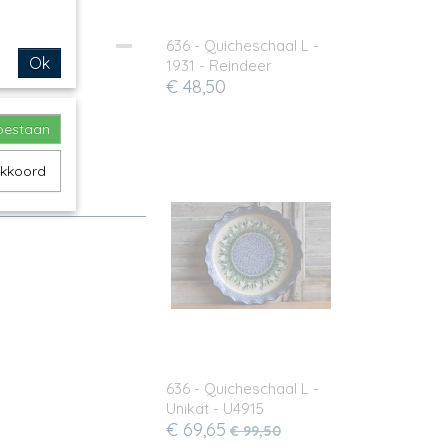
636 - Quicheschaal L -
Ok
1931 - Reindeer
€ 48,50
toestaan
akkoord
taart
636 - Quicheschaal L -
Unikat - U4915
€ 69,65
€ 99,50