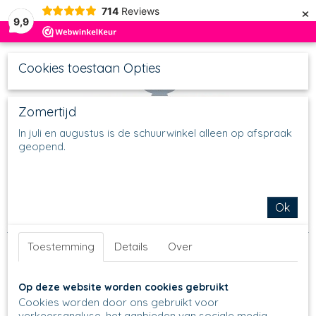
×
714
Reviews
9,9
Cookies toestaan Opties
Zomertijd
In juli en augustus is de schuurwinkel alleen op afspraak
geopend.
UW WINKELWAGEN
Inloggen
Registreren
Geen producten
(0)
Home
>
Schalen
>
Vierkante schalen
>
Vierkant schaaltje 630,
Ok
H 3cm 11,5 x 11,5 cm
>
630 - Vierkant schaaltje - 2158
Toestemming
Details
Over
Op deze website worden cookies gebruikt
Cookies worden door ons gebruikt voor
verkeersanalyse, het aanbieden van sociale media-