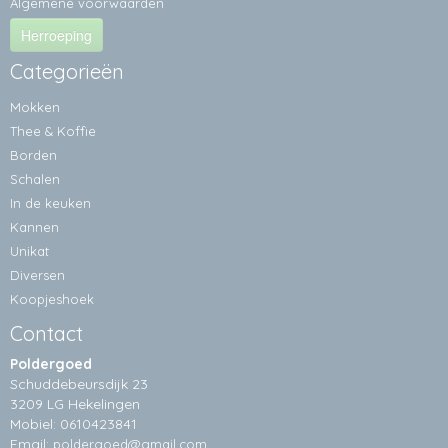
Algemene voorwaarden
Herroeping
Categorieën
Mokken
Thee & Koffie
Borden
Schalen
In de keuken
Kannen
Unikat
Diversen
Koopjeshoek
Contact
Poldergoed
Schuddebeursdijk 23
3209 LG Hekelingen
Mobiel: 0610423841
Email:
poldergoed@gmail.com