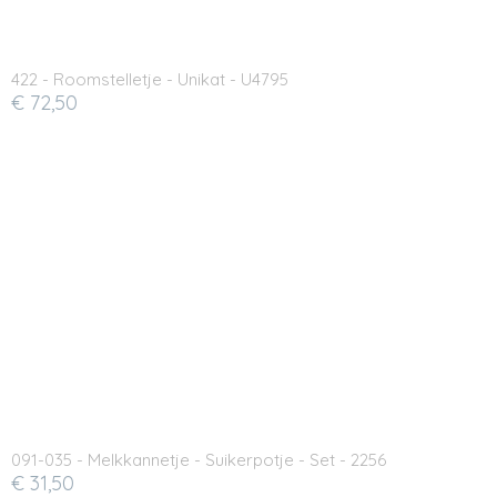
422 - Roomstelletje - Unikat - U4795
€ 72,50
091-035 - Melkkannetje - Suikerpotje - Set - 2256
€ 31,50