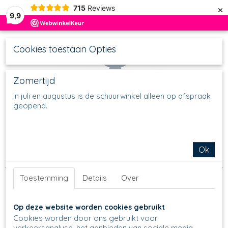
×
715
Reviews
9,9
Cookies toestaan Opties
Zomertijd
In juli en augustus is de schuurwinkel alleen op afspraak
geopend.
UW WINKELWAGEN
Inloggen
Registreren
Geen producten
(0)
Home
>
Thee & Koffie
>
Suiker & Melk
>
Set suikerpot &
Ok
melkkannetje
>
422 - Roomstelletje - 1931 - Reindeer
Toestemming
Details
Over
Op deze website worden cookies gebruikt
Cookies worden door ons gebruikt voor
verkeersanalyse, het aanbieden van sociale media-