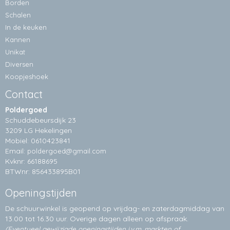
Borden
Schalen
In de keuken
Kannen
Unikat
Diversen
Koopjeshoek
Contact
Poldergoed
Schuddebeursdijk 23
3209 LG Hekelingen
Mobiel: 0610423841
Email:
poldergoed@gmail.com
Kvknr: 66188695
BTWnr: 856433895B01
Openingstijden
De schuurwinkel is geopend op vrijdag- en zaterdagmiddag van
13.00 tot 16.30 uur. Overige dagen alleen op
afspraak.
(Eventueel gewijzigde openingstijden i.v.m. markten of