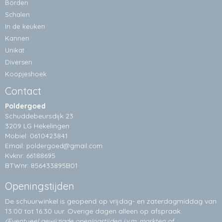
Borden
Schalen
In de keuken
Kannen
Unikat
Diversen
Koopjeshoek
Contact
Poldergoed
Schuddebeursdijk 23
3209 LG Hekelingen
Mobiel: 0610423841
Email:
poldergoed@gmail.com
Kvknr: 66188695
BTWnr: 856433895B01
Openingstijden
De schuurwinkel is geopend op vrijdag- en zaterdagmiddag van
13.00 tot 16.30 uur. Overige dagen alleen op
afspraak.
(Eventueel gewijzigde openingstijden i.v.m. markten of