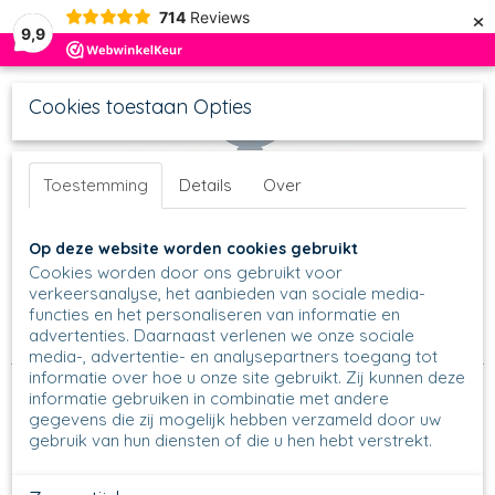
×
714
Reviews
9,9
Cookies toestaan Opties
Toestemming
Details
Over
UW WINKELWAGEN
Inloggen
Registreren
Op deze website worden cookies gebruikt
Geen producten
(0)
Cookies worden door ons gebruikt voor
verkeersanalyse, het aanbieden van sociale media-
functies en het personaliseren van informatie en
Home
>
Thee & Koffie
>
Suiker & Melk
>
Suikerpotjes
>
035 -
advertenties. Daarnaast verlenen we onze sociale
Suikerpot - 2630
media-, advertentie- en analysepartners toegang tot
informatie over hoe u onze site gebruikt. Zij kunnen deze
informatie gebruiken in combinatie met andere
gegevens die zij mogelijk hebben verzameld door uw
gebruik van hun diensten of die u hen hebt verstrekt.