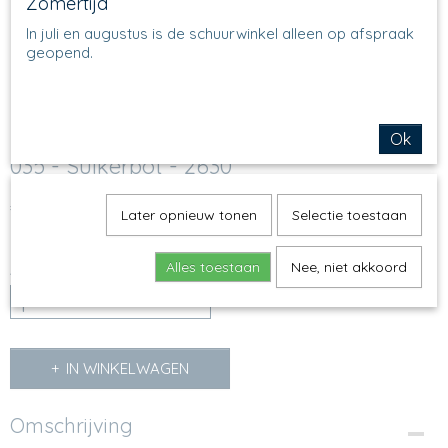
Zomertijd
In juli en augustus is de schuurwinkel alleen op afspraak
geopend.
Ok
035 - Suikerpot - 2630
€ 19,95
(inclusief btw 21%)
Later opnieuw tonen
Selectie toestaan
Op voorraad
✓
Alles toestaan
Nee, niet akkoord
Aantal
IN WINKELWAGEN
Omschrijving