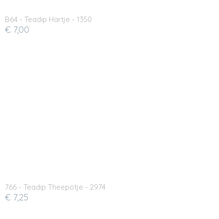
B64 - Teadip Hartje - 1350
€ 7,00
766 - Teadip Theepotje - 2974
€ 7,25