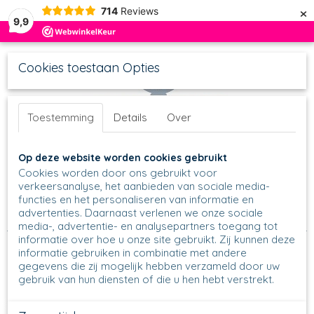
×
714
Reviews
9,9
Cookies toestaan Opties
Toestemming
Details
Over
UW WINKELWAGEN
Inloggen
Registreren
Op deze website worden cookies gebruikt
Geen producten
(0)
Cookies worden door ons gebruikt voor
verkeersanalyse, het aanbieden van sociale media-
functies en het personaliseren van informatie en
Home
>
Thee & Koffie
>
Teadips
>
Teadips overige vormen
>
advertenties. Daarnaast verlenen we onze sociale
766 - Teadip Theepotje - Unikat - U29
media-, advertentie- en analysepartners toegang tot
informatie over hoe u onze site gebruikt. Zij kunnen deze
informatie gebruiken in combinatie met andere
gegevens die zij mogelijk hebben verzameld door uw
gebruik van hun diensten of die u hen hebt verstrekt.