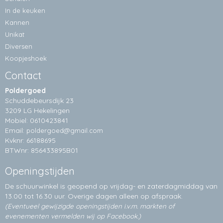
In de keuken
Kannen
Unikat
Diversen
Koopjeshoek
Contact
Poldergoed
Schuddebeursdijk 23
3209 LG Hekelingen
Mobiel: 0610423841
Email:
poldergoed@gmail.com
Kvknr: 66188695
BTWnr: 856433895B01
Openingstijden
De schuurwinkel is geopend op vrijdag- en zaterdagmiddag van
13.00 tot 16.30 uur. Overige dagen alleen op
afspraak.
(Eventueel gewijzigde openingstijden i.v.m. markten of
evenementen vermelden wij op Facebook.)