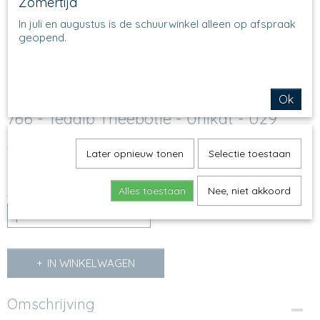
Zomertijd
In juli en augustus is de schuurwinkel alleen op afspraak
geopend.
Ok
766 - Teadip Theepotje - Unikat - U29
€ 9,95
(inclusief btw 21%)
Later opnieuw tonen
Selectie toestaan
Op voorraad
✓
Alles toestaan
Nee, niet akkoord
Aantal
IN WINKELWAGEN
Omschrijving