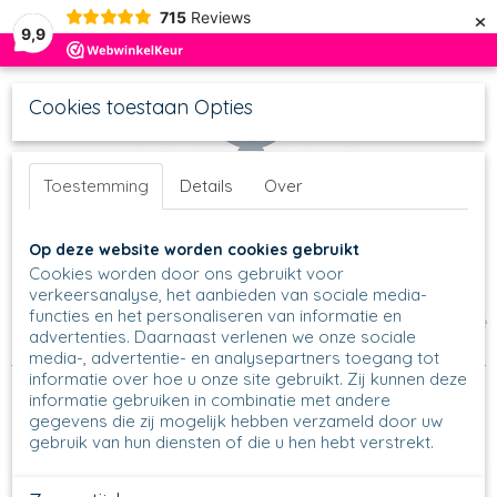
×
715
Reviews
9,9
Cookies toestaan Opties
Toestemming
Details
Over
UW WINKELWAGEN
Inloggen
Registreren
Op deze website worden cookies gebruikt
Geen producten
(0)
Cookies worden door ons gebruikt voor
verkeersanalyse, het aanbieden van sociale media-
functies en het personaliseren van informatie en
Home
>
Thee & Koffie
>
Theepotten & Theelichten
>
Theepotje
advertenties. Daarnaast verlenen we onze sociale
0.4 ltr
>
120 - Theepotje 0,4 ltr - Unikat - U4965
media-, advertentie- en analysepartners toegang tot
informatie over hoe u onze site gebruikt. Zij kunnen deze
informatie gebruiken in combinatie met andere
gegevens die zij mogelijk hebben verzameld door uw
gebruik van hun diensten of die u hen hebt verstrekt.