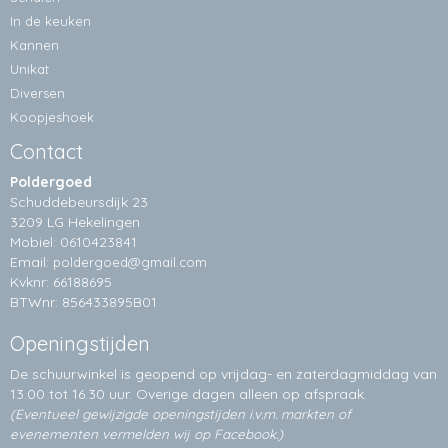
In de keuken
Kannen
Unikat
Diversen
Koopjeshoek
Contact
Poldergoed
Schuddebeursdijk 23
3209 LG Hekelingen
Mobiel: 0610423841
Email:
poldergoed@gmail.com
Kvknr: 66188695
BTWnr: 856433895B01
Openingstijden
De schuurwinkel is geopend op vrijdag- en zaterdagmiddag van
13.00 tot 16.30 uur. Overige dagen alleen op
afspraak.
(Eventueel gewijzigde openingstijden i.v.m. markten of
evenementen vermelden wij op Facebook.)