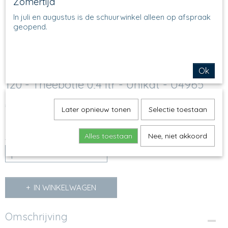
Zomertijd
In juli en augustus is de schuurwinkel alleen op afspraak
geopend.
Ok
120 - Theepotje 0,4 ltr - Unikat - U4965
€ 75,00
(inclusief btw 21%)
Later opnieuw tonen
Selectie toestaan
Op voorraad
✓
Alles toestaan
Nee, niet akkoord
Aantal
IN WINKELWAGEN
Omschrijving