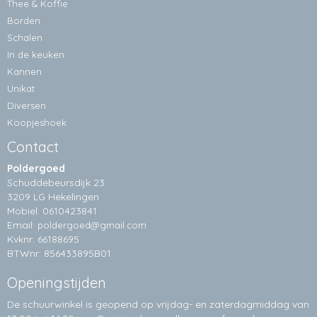
Thee & Koffie
Borden
Schalen
In de keuken
Kannen
Unikat
Diversen
Koopjeshoek
Contact
Poldergoed
Schuddebeursdijk 23
3209 LG Hekelingen
Mobiel: 0610423841
Email:
poldergoed@gmail.com
Kvknr: 66188695
BTWnr: 856433895B01
Openingstijden
De schuurwinkel is geopend op vrijdag- en zaterdagmiddag van