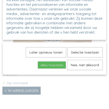
functies en het personaliseren van informatie en
advertenties. Daarnaast verlenen we onze sociale
media-, advertentie- en analysepartners toegang tot
informatie over hoe u onze site gebruikt. Zij kunnen deze
informatie gebruiken in combinatie met andere
gegevens die zij mogelijk hebben verzameld door uw
gebruik van hun diensten of die u hen hebt verstrekt.
Later opnieuw tonen
Selectie toestaan
845 - Waterscoop - 1813 - Crazy Dots
Waterscoop - Crazy Dots Model: 845 Decor: 1813X H 13 cm
,…
Alles toestaan
Nee, niet akkoord
€ 29,95
✓
Op voorraad
IN WINKELWAGEN