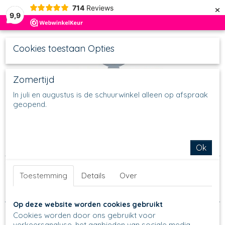
×
714
Reviews
9,9
Cookies toestaan Opties
Zomertijd
In juli en augustus is de schuurwinkel alleen op afspraak
geopend.
UW WINKELWAGEN
Inloggen
Registreren
Geen producten
(0)
Home
>
Borden
>
Soepkommen
>
Waterscoops
Ok
Sorteer op:
Toestemming
Details
Over
Op deze website worden cookies gebruikt
Cookies worden door ons gebruikt voor
verkeersanalyse, het aanbieden van sociale media-