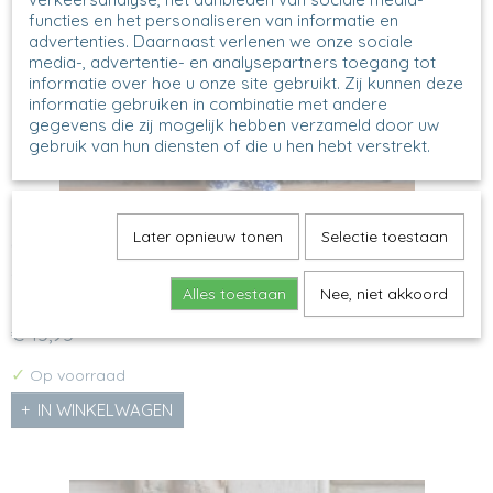
functies en het personaliseren van informatie en
advertenties. Daarnaast verlenen we onze sociale
media-, advertentie- en analysepartners toegang tot
informatie over hoe u onze site gebruikt. Zij kunnen deze
informatie gebruiken in combinatie met andere
gegevens die zij mogelijk hebben verzameld door uw
gebruik van hun diensten of die u hen hebt verstrekt.
Later opnieuw tonen
Selectie toestaan
C14 - Stoomvogeltje - 2615
Stoomvogeltje Model: C14 Decor: 2615X H 10,5 cm, 5 x 3,6
cm
Alles toestaan
Nee, niet akkoord
€ 15,95
✓
Op voorraad
IN WINKELWAGEN