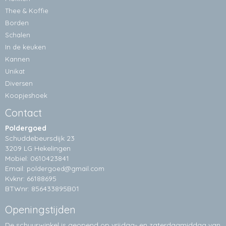
Thee & Koffie
Borden
Schalen
In de keuken
Kannen
Unikat
Diversen
Koopjeshoek
Contact
Poldergoed
Schuddebeursdijk 23
3209 LG Hekelingen
Mobiel: 0610423841
Email:
poldergoed@gmail.com
Kvknr: 66188695
BTWnr: 856433895B01
Openingstijden
De schuurwinkel is geopend op vrijdag- en zaterdagmiddag van