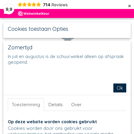
×
714
Reviews
9,9
Cookies toestaan Opties
Zomertijd
In juli en augustus is de schuurwinkel alleen op afspraak
geopend.
UW WINKELWAGEN
Inloggen
Registreren
Geen producten
(0)
Home
>
In de keuken
>
Diversen
>
Stoomvogeltje
Ok
Sorteer op:
Toestemming
Details
Over
Op deze website worden cookies gebruikt
Cookies worden door ons gebruikt voor
verkeersanalyse, het aanbieden van sociale media-