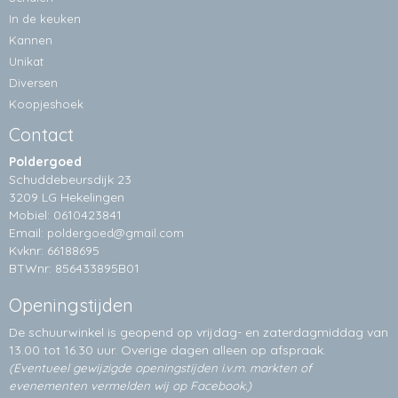
In de keuken
Kannen
Unikat
Diversen
Koopjeshoek
Contact
Poldergoed
Schuddebeursdijk 23
3209 LG Hekelingen
Mobiel: 0610423841
Email:
poldergoed@gmail.com
Kvknr: 66188695
BTWnr: 856433895B01
Openingstijden
De schuurwinkel is geopend op vrijdag- en zaterdagmiddag van
13.00 tot 16.30 uur. Overige dagen alleen op
afspraak.
(Eventueel gewijzigde openingstijden i.v.m. markten of
evenementen vermelden wij op Facebook.)