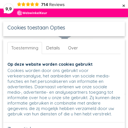
×
714
Reviews
9,9
Cookies toestaan Opties
Toestemming
Details
Over
UW WINKELWAGEN
Inloggen
Registreren
Op deze website worden cookies gebruikt
Geen producten
(0)
Cookies worden door ons gebruikt voor
verkeersanalyse, het aanbieden van sociale media-
functies en het personaliseren van informatie en
Home
>
Mokken
>
Farmermokken
>
Farmermok M
>
005 -
advertenties. Daarnaast verlenen we onze sociale
Farmer M - 2252
media-, advertentie- en analysepartners toegang tot
informatie over hoe u onze site gebruikt. Zij kunnen deze
informatie gebruiken in combinatie met andere
gegevens die zij mogelijk hebben verzameld door uw
gebruik van hun diensten of die u hen hebt verstrekt.