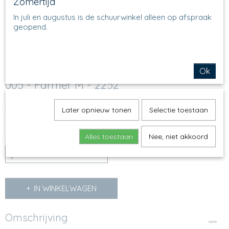
Zomertijd
In juli en augustus is de schuurwinkel alleen op afspraak
geopend.
Ok
005 - Farmer M - 2252
€ 12,95
(inclusief btw 21%)
Later opnieuw tonen
Selectie toestaan
Op voorraad
✓
Alles toestaan
Nee, niet akkoord
Aantal
IN WINKELWAGEN
Omschrijving