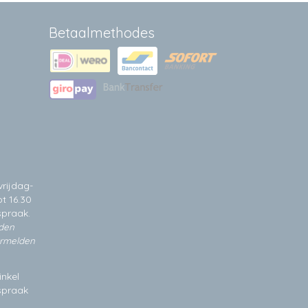
Betaalmethodes
rijdag-
t 16.30
spraak.
jden
ermelden
inkel
fspraak