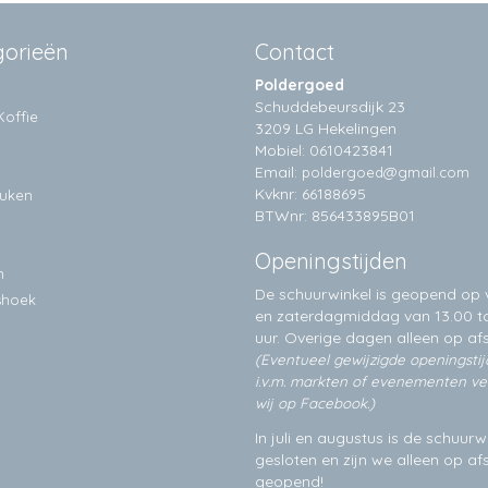
gorieën
Contact
Poldergoed
Schuddebeursdijk 23
Koffie
3209 LG Hekelingen
Mobiel: 0610423841
Email:
poldergoed@gmail.com
Kvknr: 66188695
euken
BTWnr: 856433895B01
Openingstijden
n
De schuurwinkel is geopend op v
shoek
en zaterdagmiddag van 13.00 to
uur. Overige dagen alleen op
af
(Eventueel gewijzigde openingsti
i.v.m. markten of evenementen v
wij op Facebook.)
In juli en augustus is de schuurw
gesloten en zijn we alleen op a
geopend!