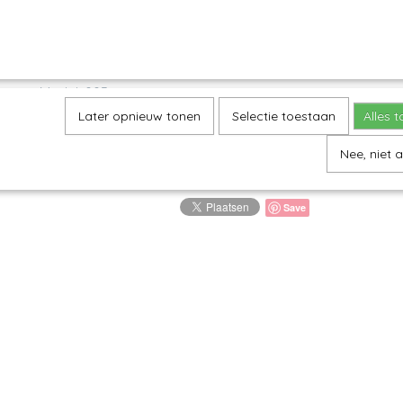
Omschrijving
Farmermok M - Angels
Model: 005
Later opnieuw tonen
Selectie toestaan
Alles 
Decor: 1411X
H 8 cm, Inhoud 240 ml
Nee, niet 
Save