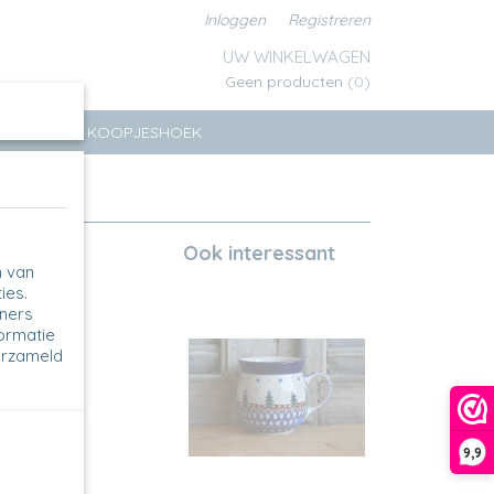
Inloggen
Registreren
UW WINKELWAGEN
Geen producten
(0)
ERSEN
KOOPJESHOEK
Ook interessant
n van
ies.
tners
formatie
erzameld
9,9