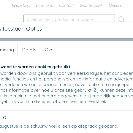
Webshop
Over ons
Contact
Gastenboek
Decors
s toestaan Opties
SCHALEN
IN DE KEUKEN
KANNEN
UNIKAT
DIV
emming
Details
Over
 M
>
005 - Farmermok 240 ml - 1411 - Angels
005 - Farmermok 240 ml - 1411 - Angels
 website worden cookies gebruikt
worden door ons gebruikt voor verkeersanalyse, het aanbiede
€ 12,50
media-functies en het personaliseren van informatie en advertent
€ 9,75
(inclusief btw 21%)
t verlenen we onze sociale media-, advertentie- en analysepar
tot informatie over hoe u onze site gebruikt. Zij kunnen deze in
Op voorraad
✓
n in combinatie met andere gegevens die zij mogelijk hebben v
Aantal
gebruik van hun diensten of die u hen hebt verstrekt.
ijd
en augustus is de schuurwinkel alleen op afspraak geopend.
IN WINKELWAGEN