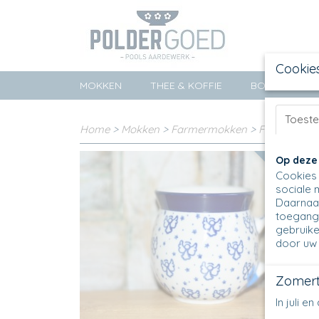
Cookie
MOKKEN
THEE & KOFFIE
BORDEN
Toest
Home
>
Mokken
>
Farmermokken
>
Farmermok
Op deze
Koopjes
Cookies 
sociale 
Daarnaas
toegang 
gebruike
door uw 
Zomert
In juli 