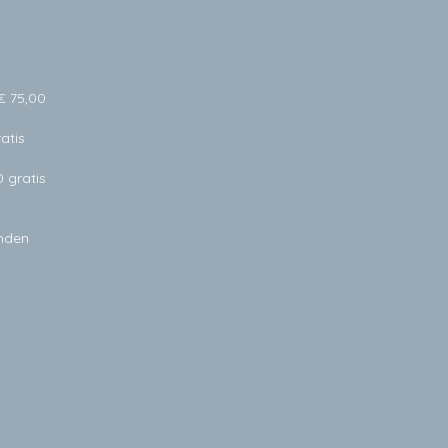
€ 75,00
atis
0 gratis
anden