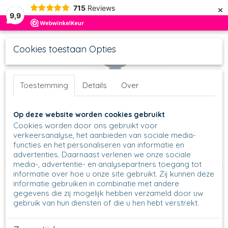
×
715
Reviews
9,9
Cookies toestaan Opties
Toestemming
Details
Over
UW WINKELWAGEN
Inloggen
Registreren
Op deze website worden cookies gebruikt
Geen producten
(0)
Cookies worden door ons gebruikt voor
verkeersanalyse, het aanbieden van sociale media-
functies en het personaliseren van informatie en
Home
>
Mokken
>
Farmermokken
>
Farmermok M
>
005 -
advertenties. Daarnaast verlenen we onze sociale
Farmermok 240 ml - Unikat - U4963
media-, advertentie- en analysepartners toegang tot
informatie over hoe u onze site gebruikt. Zij kunnen deze
informatie gebruiken in combinatie met andere
gegevens die zij mogelijk hebben verzameld door uw
gebruik van hun diensten of die u hen hebt verstrekt.