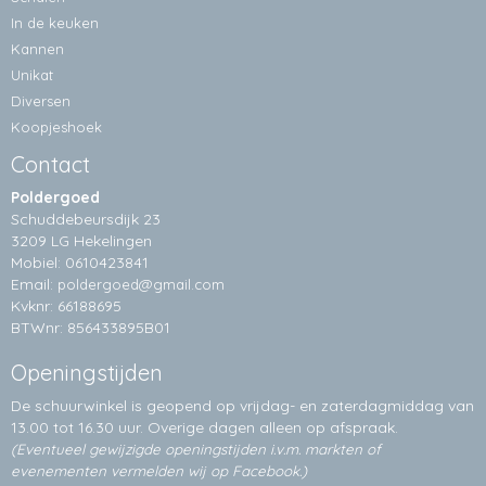
In de keuken
Kannen
Unikat
Diversen
Koopjeshoek
Contact
Poldergoed
Schuddebeursdijk 23
3209 LG Hekelingen
Mobiel: 0610423841
Email:
poldergoed@gmail.com
Kvknr: 66188695
BTWnr: 856433895B01
Openingstijden
De schuurwinkel is geopend op vrijdag- en zaterdagmiddag van
13.00 tot 16.30 uur. Overige dagen alleen op
afspraak.
(Eventueel gewijzigde openingstijden i.v.m. markten of
evenementen vermelden wij op Facebook.)