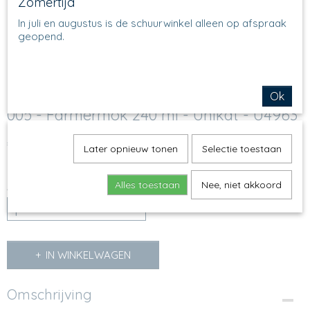
Zomertijd
In juli en augustus is de schuurwinkel alleen op afspraak
geopend.
Ok
005 - Farmermok 240 ml - Unikat - U4963
€ 37,50
(inclusief btw 21%)
Later opnieuw tonen
Selectie toestaan
Op voorraad
✓
Alles toestaan
Nee, niet akkoord
Aantal
IN WINKELWAGEN
Omschrijving